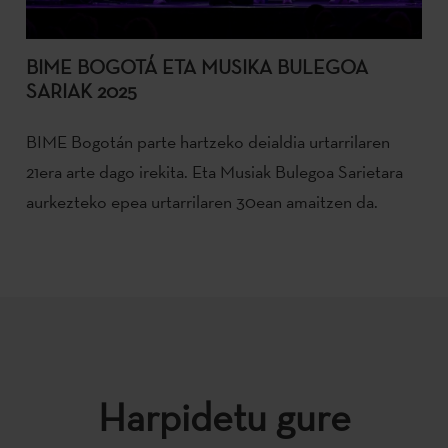
BIME BOGOTÁ ETA MUSIKA BULEGOA
SARIAK 2025
BIME Bogotán parte hartzeko deialdia urtarrilaren
21era arte dago irekita. Eta Musiak Bulegoa Sarietara
aurkezteko epea urtarrilaren 30ean amaitzen da.
Harpidetu gure