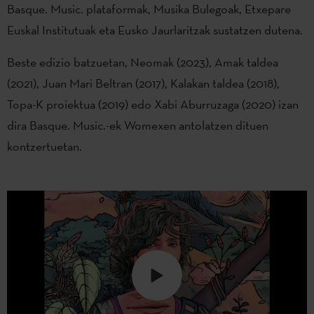
Basque. Music. plataformak, Musika Bulegoak, Etxepare
Euskal Institutuak eta Eusko Jaurlaritzak sustatzen dutena.
Beste edizio batzuetan, Neomak (2023), Amak taldea
(2021), Juan Mari Beltran (2017), Kalakan taldea (2018),
Topa-K proiektua (2019) edo Xabi Aburruzaga (2020) izan
dira Basque. Music.-ek Womexen antolatzen dituen
kontzertuetan.