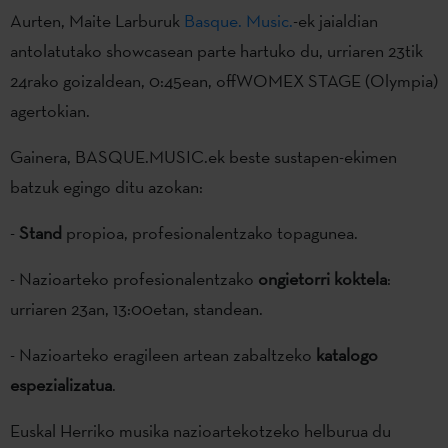
Aurten, Maite Larburuk
Basque. Music.
-ek jaialdian
antolatutako showcasean parte hartuko du, urriaren 23tik
24rako goizaldean, 0:45ean, offWOMEX STAGE (Olympia)
agertokian.
Gainera, BASQUE.MUSIC.ek beste sustapen-ekimen
batzuk egingo ditu azokan:
-
Stand
propioa, profesionalentzako topagunea.
- Nazioarteko profesionalentzako
ongietorri koktela
:
urriaren 23an, 13:00etan, standean.
- Nazioarteko eragileen artean zabaltzeko
katalogo
espezializatua
.
Euskal Herriko musika nazioartekotzeko helburua du