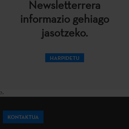
Newsletterrera
informazio gehiago
jasotzeko.
HARPIDETU
?>
KONTAKTUA