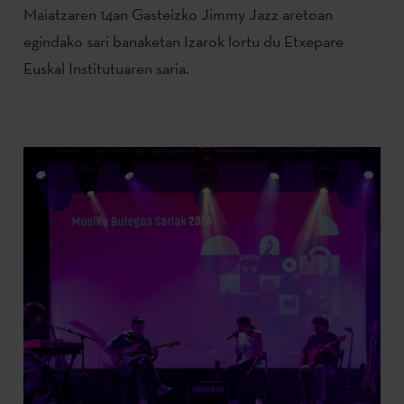
Maiatzaren 14an Gasteizko Jimmy Jazz aretoan
egindako sari banaketan Izarok lortu du Etxepare
Euskal Institutuaren saria.