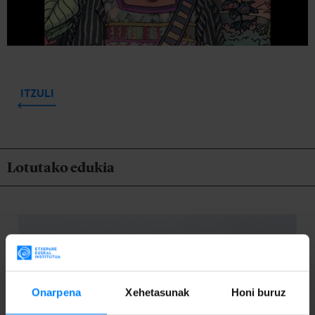
ITZULI
Lotutako edukia
Onarpena
Xehetasunak
Honi buruz