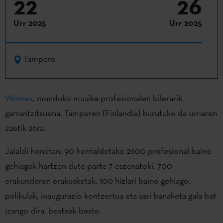
22
26
Urr 2025
Urr 2025
Tampere
Womex
, munduko musika-profesionalen bilerarik
garrantzitsuena, Tamperen (Finlandia) burutuko da urriaren
22etik 26ra.
Jaialdi honetan, 90 herrialdetako 2600 profesional baino
gehiagok hartzen dute parte 7 eszenatoki, 700
erakunderen erakusketak, 100 hizlari baino gehiago,
pelikulak, inaugurazio kontzertua eta sari banaketa gala bat
izango dira, besteak beste.