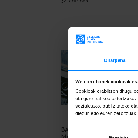
34. edizioan.
Onarpena
Web orri honek cookieak era
Cookieak erabiltzen ditugu ed
eta gure trafikoa aztertzeko.
sozialetako, publizitateko et
diezun edo euren zerbitzuak e
BASQUE. PLAYLIST. #12 –
MAREN
Ezeztatu