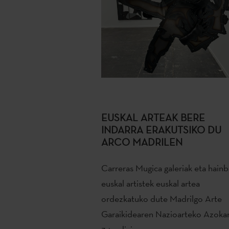
EUSKAL ARTEAK BERE
INDARRA ERAKUTSIKO DU
ARCO MADRILEN
Carreras Mugica galeriak eta hainb
euskal artistek euskal artea
ordezkatuko dute Madrilgo Arte
Garaikidearen Nazioarteko Azoka