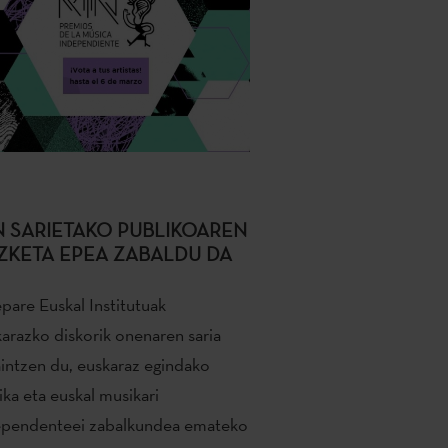
N SARIETAKO PUBLIKOAREN
ZKETA EPEA ZABALDU DA
pare Euskal Institutuak
arazko diskorik onenaren saria
intzen du, euskaraz egindako
ka eta euskal musikari
ependenteei zabalkundea emateko