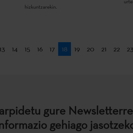
urte
hizkuntzarekin.
hena
13
14
15
16
17
18
19
20
21
22
2
arpidetu gure Newsletterre
informazio gehiago jasotzeko