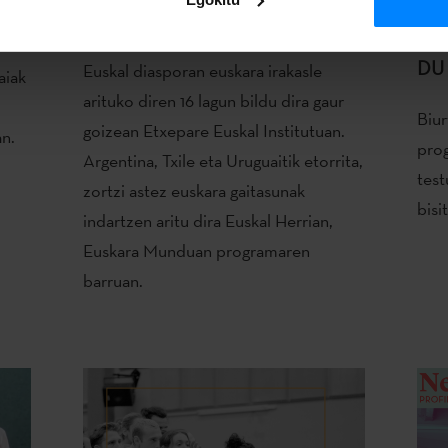
HARRERA
GO
FA
DU
Euskal diasporan euskara irakasle
aiak
arituko diren 16 lagun bildu dira gaur
Biu
goizean Etxepare Euskal Institutuan.
an.
prog
Argentina, Txile eta Uruguaitik etorrita,
test
zortzi astez euskara gaitasunak
bisi
indartzen aritu dira Euskal Herrian,
Euskara Munduan programaren
barruan.