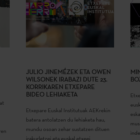
JULIO JINEMÉZEK ETA OWEN
MI
WILSONEK IRABAZI DUTE 23.
BO
KORRIKAREN ETXEPARE
BIDEO LEHIAKETA
Etxe
at
eusk
Etxepare Euskal Institutuak AEKrekin
eska
batera antolatzen du lehiaketa hau,
musi
mundu osoan zehar sustatzen dituen
ren
ind
irakurletzei eta euskal etxeei