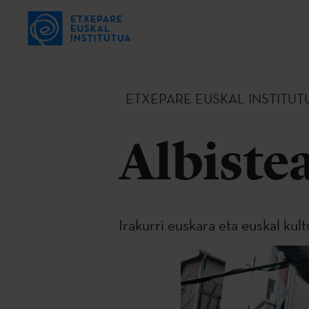
ETXEPARE EUSKAL INSTITUT
Albiste
Irakurri euskara eta euskal kul