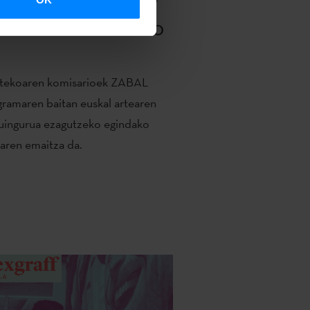
RKUM-EN ‘BANDERA
LTSUA’ LANA AURKEZTUKO
rtekoaren komisarioek ZABAL
ramaren baitan euskal artearen
uingurua ezagutzeko egindako
taren emaitza da.