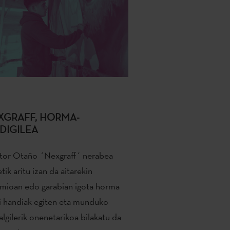
XGRAFF, HORMA-
UDIGILEA
tor Otaño ´Nexgraff´ nerabea
tik aritu izan da aitarekin
mioan edo garabian igota horma
i handiak egiten eta munduko
lgilerik onenetarikoa bilakatu da