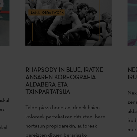
RHAPSODY IN BLUE, IRATXE
NE
ANSAREN KOREOGRAFIA
IR
ALDABERA ETA
TXINPARTATSUA
Nex
skal
zene
Talde-pieza honetan, denek haien
ere
alda
koloreak partekatzen dituzten, bere
irud
nortasun propioarekin, autoreak
skal
mura
bereizten dituen berariazko