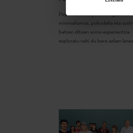
Pop musikaren promesa gazteak
minimalismoa, psikodelia eta sustr
batzen dituen soinu-esperientzia
esploratu nahi du bere azken lane