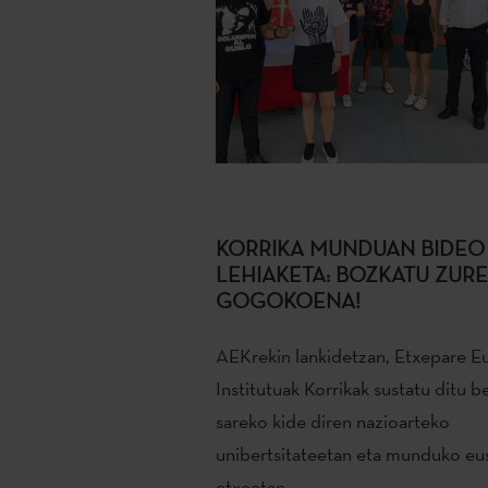
KORRIKA MUNDUAN BIDEO
LEHIAKETA: BOZKATU ZURE
GOGOKOENA!
AEKrekin lankidetzan, Etxepare Eu
Institutuak Korrikak sustatu ditu b
sareko kide diren nazioarteko
unibertsitateetan eta munduko eu
etxeetan.