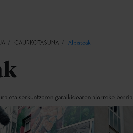
UA
GAURKOTASUNA
Albisteak
ak
tura eta sorkuntzaren garaikidearen alorreko berria