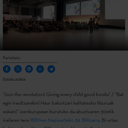
Partekatu
Kopiatu esteka
“Join the revolution! Giving every child good books” / ”Bat
egin Iraultzarekin! Haur bakoitzari kalitatezko liburuak
eskaini” izenburupean burutuko da abuztuaren 30etik
irailaren 1era
IBBYren Nazioarteko 39. Biltzarra
. Bi urtez