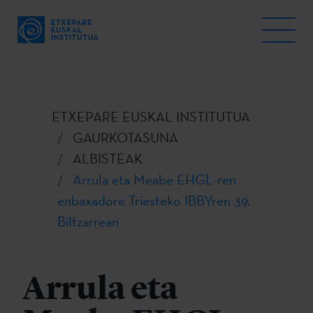
ETXEPARE EUSKAL INSTITUTUA
GAURKOTASUNA
ALBISTEAK
Arrula eta Meabe EHGL-ren
enbaxadore Triesteko IBBYren 39.
Biltzarrean
Arrula eta