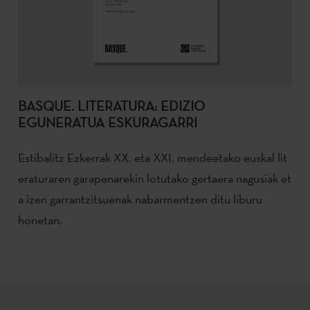
BASQUE. LITERATURA: EDIZIO
EGUNERATUA ESKURAGARRI
Estibalitz
Ezkerrak
XX.
eta
XXI.
mendeetako
euskal
lit
eraturaren
garapenarekin
lotutako
gertaera
nagusiak
et
a
izen
garrantzitsuenak
nabarmentzen
ditu liburu
honetan.