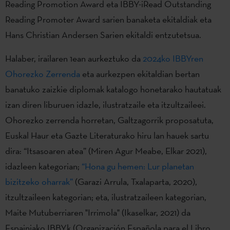
Reading Promotion Award eta IBBY-iRead Outstanding
Reading Promoter Award sarien banaketa ekitaldiak eta
Hans Christian Andersen Sarien ekitaldi entzutetsua.
Halaber, irailaren 1ean aurkeztuko da
2024ko IBBYren
Ohorezko Zerrenda
eta aurkezpen ekitaldian bertan
banatuko zaizkie diplomak katalogo honetarako hautatuak
izan diren liburuen idazle, ilustratzaile eta itzultzaileei.
Ohorezko zerrenda horretan, Galtzagorrik proposatuta,
Euskal Haur eta Gazte Literaturako hiru lan hauek sartu
dira: “Itsasoaren atea” (Miren Agur Meabe, Elkar 2021),
idazleen kategorian;
“Hona gu hemen: Lur planetan
bizitzeko oharrak”
(Garazi Arrula, Txalaparta, 2020),
itzultzaileen kategorian; eta, ilustratzaileen kategorian,
Maite Mutuberriaren "Irrimola" (Ikaselkar, 2021) da
Espainiako IBBYk (Organización Española para el Libro