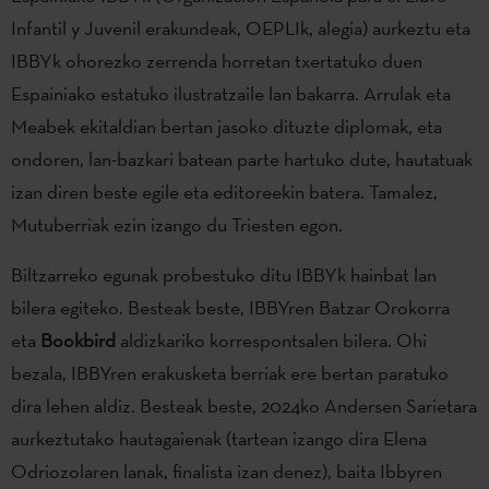
Infantil y Juvenil erakundeak, OEPLIk, alegia) aurkeztu eta
IBBYk ohorezko zerrenda horretan txertatuko duen
Espainiako estatuko ilustratzaile lan bakarra. Arrulak eta
Meabek ekitaldian bertan jasoko dituzte diplomak, eta
ondoren, lan-bazkari batean parte hartuko dute, hautatuak
izan diren beste egile eta editoreekin batera. Tamalez,
Mutuberriak ezin izango du Triesten egon.
Biltzarreko egunak probestuko ditu IBBYk hainbat lan
bilera egiteko. Besteak beste, IBBYren Batzar Orokorra
eta
Bookbird
aldizkariko korrespontsalen bilera. Ohi
bezala, IBBYren erakusketa berriak ere bertan paratuko
dira lehen aldiz. Besteak beste, 2024ko Andersen Sarietara
aurkeztutako hautagaienak (tartean izango dira Elena
Odriozolaren lanak, finalista izan denez), baita Ibbyren