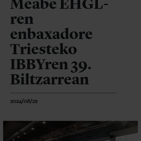
Meabe EHGL-
ren
enbaxadore
Triesteko
IBBYren 39.
Biltzarrean
2024/08/29