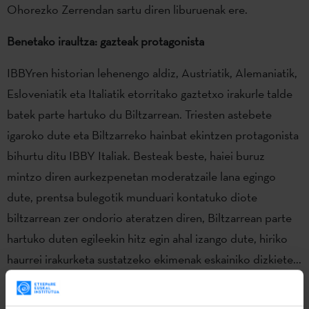
Ohorezko Zerrendan sartu diren liburuenak ere.
Benetako iraultza: gazteak protagonista
IBBYren historian lehenengo aldiz, Austriatik, Alemaniatik,
Esloveniatik eta Italiatik etorritako gaztetxo irakurle talde
batek parte hartuko du Biltzarrean. Triesten astebete
igaroko dute eta Biltzarreko hainbat ekintzen protagonista
bihurtu ditu IBBY Italiak. Besteak beste, haiei buruz
mintzo diren aurkezpenetan moderatzaile lana egingo
dute, prentsa bulegotik munduari kontatuko diote
biltzarrean zer ondorio ateratzen diren, Biltzarrean parte
hartuko duten egileekin hitz egin ahal izango dute, hiriko
haurrei irakurketa sustatzeko ekimenak eskainiko dizkiete...
Haur eta Gazte Literaturari buruz helduek bakarrik ez,
oraingoan, gazteek ere hausnartu eta hitz egin ahal izango