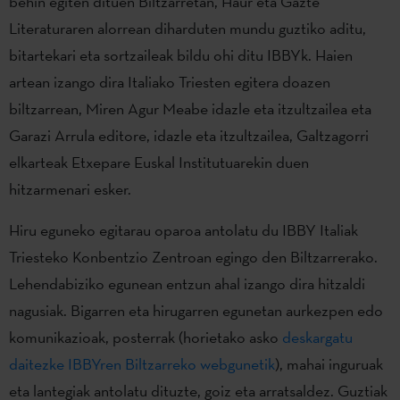
behin egiten dituen Biltzarretan, Haur eta Gazte
Literaturaren alorrean diharduten mundu guztiko aditu,
bitartekari eta sortzaileak bildu ohi ditu IBBYk. Haien
artean izango dira Italiako Triesten egitera doazen
biltzarrean, Miren Agur Meabe idazle eta itzultzailea eta
Garazi Arrula editore, idazle eta itzultzailea, Galtzagorri
elkarteak Etxepare Euskal Institutuarekin duen
hitzarmenari esker.
Hiru eguneko egitarau oparoa antolatu du IBBY Italiak
Triesteko Konbentzio Zentroan egingo den Biltzarrerako.
Lehendabiziko egunean entzun ahal izango dira hitzaldi
nagusiak. Bigarren eta hirugarren egunetan aurkezpen edo
komunikazioak, posterrak (horietako asko
deskargatu
daitezke IBBYren Biltzarreko webgunetik
), mahai inguruak
eta lantegiak antolatu dituzte, goiz eta arratsaldez. Guztiak