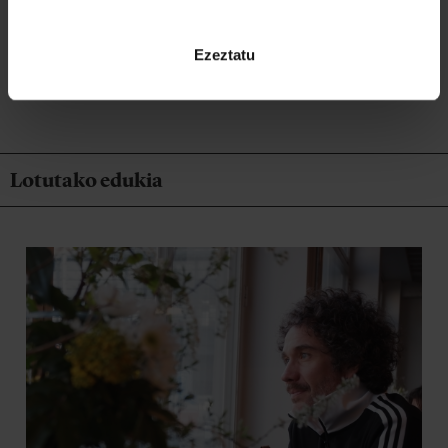
Ezeztatu
ITZULI
Lotutako edukia