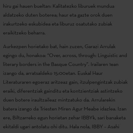
hiru gai hauen bueltan: Kalitatezko liburuek mundua
aldatzeko duten boterea; haur eta gazte orok duen
irakurtzeko eskubidea eta liburuz osatutako zubiak
eraikitzeko beharra.
Aurkezpen horietako bat, hain zuzen, Garazi Arrulak
egingo du, honakoa: “Over, across, through: Linguistic and
literary borders in the Basque Country”. Irailaren 1ean
izango da, arratsaldeko 15:00etan. Euskal Haur
Literaturaren egoeraz aritzeaz gain, itzulpengintzak zubiak
eraiki, diferentziak gainditu eta kontzientziak astintzeko
duen botere iraultzaileaz mintzatuko da. Arrularekin
batera izango da Triesten Miren Agur Meabe idazlea. Izan
ere, Biltzarreko egun horietan zehar IBBYk, sari banaketa
ekitaldi ugari antolatu ohi ditu. Hala nola, IBBY – Asahi