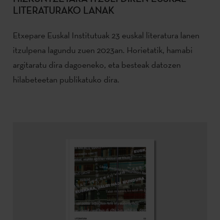
LITERATURAKO LANAK
Etxepare Euskal Institutuak 23 euskal literatura lanen
itzulpena lagundu zuen 2023an. Horietatik, hamabi
argitaratu dira dagoeneko, eta besteak datozen
hilabeteetan publikatuko dira.