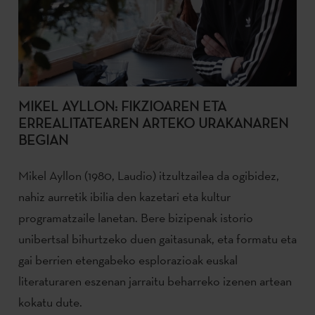
MIKEL AYLLON: FIKZIOAREN ETA
ERREALITATEAREN ARTEKO URAKANAREN
BEGIAN
Mikel Ayllon (1980, Laudio) itzultzailea da ogibidez,
nahiz aurretik ibilia den kazetari eta kultur
programatzaile lanetan. Bere bizipenak istorio
unibertsal bihurtzeko duen gaitasunak, eta formatu eta
gai berrien etengabeko esplorazioak euskal
literaturaren eszenan jarraitu beharreko izenen artean
kokatu dute.