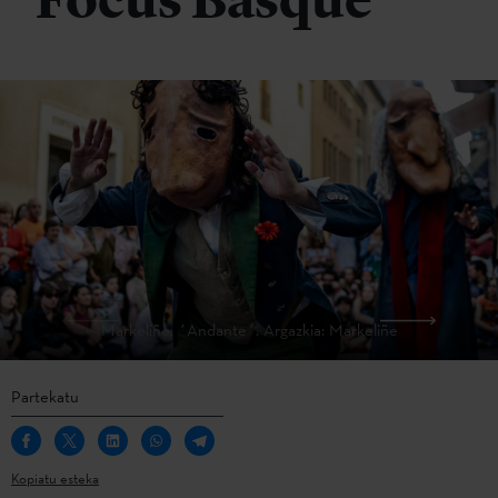
Focus Basque
Markeliñe, ´Andante´. Argazkia: Markeliñe
Partekatu
Kopiatu esteka