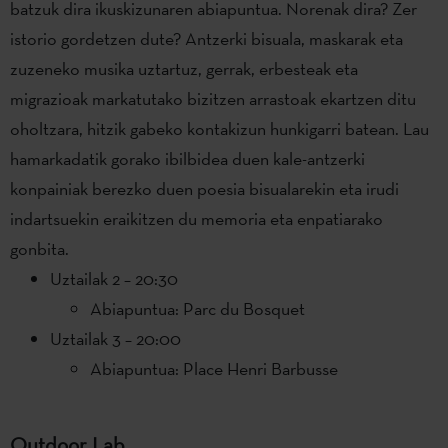
batzuk dira ikuskizunaren abiapuntua. Norenak dira? Zer
istorio gordetzen dute? Antzerki bisuala, maskarak eta
zuzeneko musika uztartuz, gerrak, erbesteak eta
migrazioak markatutako bizitzen arrastoak ekartzen ditu
oholtzara, hitzik gabeko kontakizun hunkigarri batean. Lau
hamarkadatik gorako ibilbidea duen kale-antzerki
konpainiak berezko duen poesia bisualarekin eta irudi
indartsuekin eraikitzen du memoria eta enpatiarako
gonbita.
Uztailak 2 – 20:30
Abiapuntua: Parc du Bosquet
Uztailak 3 – 20:00
Abiapuntua: Place Henri Barbusse
Outdoor Lab