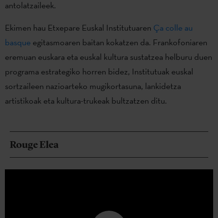
antolatzaileek.
Ekimen hau Etxepare Euskal Institutuaren
Ça colle au
basque
egitasmoaren baitan kokatzen da. Frankofoniaren
eremuan euskara eta euskal kultura sustatzea helburu duen
programa estrategiko horren bidez, Institutuak euskal
sortzaileen nazioarteko mugikortasuna, lankidetza
artistikoak eta kultura-trukeak bultzatzen ditu.
Rouge Elea