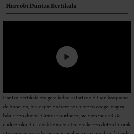
Harrobi Dantza Bertikala
Dantza bertikala eta garaikidea uztartzen dituen konpainia
da honakoa, hiri-espazioa bere sorkuntzen osagai nagusi
bihurtzen duena. Cratère Surfaces jaialdian Geure(R)a
aurkeztuko du. Lanak komunitatea eraikitzen duten loturak
eta espazio partekatuaren esanahia aztertzen ditu, fatxada