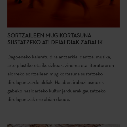
SORTZAILEEN MUGIKORTASUNA
SUSTATZEKO AT! DEIALDIAK ZABALIK
Dagoeneko kaleratu dira antzerkia, dantza, musika,
arte plastiko eta ikusizkoak, zinema eta literaturaren
alorreko sortzaileen mugikortasuna sustatzeko
dirulaguntza-deialdiak. Halaber, irabazi asmorik
gabeko nazioarteko kultur jarduerak gauzatzeko
dirulaguntzak ere abian daude.