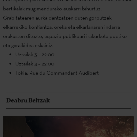
bertikalak mugimendurako euskarri bihurtuz.
Grabitatearen aurka dantzatzen duten gorputzek
elkarrekiko konfiantza, oreka eta elkarlanaren indarra
erakusten dituzte, espazio publikoari irakurketa poetiko
eta garaikidea eskainiz.
Uztailak 3 – 22:00
Uztailak 4 – 22:00
Tokia: Rue du Commandant Audibert
Deabru Beltzak