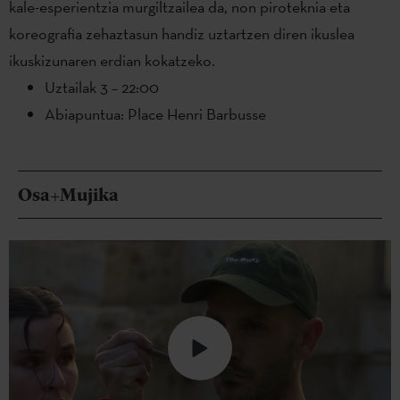
kale-esperientzia murgiltzailea da, non piroteknia eta
koreografia zehaztasun handiz uztartzen diren ikuslea
ikuskizunaren erdian kokatzeko.
Uztailak 3 – 22:00
Abiapuntua: Place Henri Barbusse
Osa+Mujika