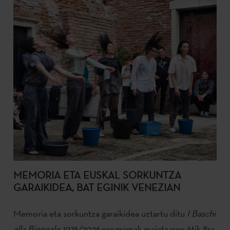
MEMORIA ETA EUSKAL SORKUNTZA
GARAIKIDEA, BAT EGINIK VENEZIAN
Memoria eta sorkuntza garaikidea uztartu ditu
I Baschi
alla Biennale 1976/2026
programak maiatzaren 6tik 8ra,