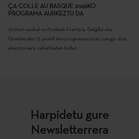
ÇA COLLE AU BASQUE 2026KO
PROGRAMA AURKEZTU DA
2026an euskal sortzaileak Frantzia, Belgika eta
Quebeceko 15 jaialdi eta programaziotan izango dira,
aliantza-sare zabal baten bidez.
Harpidetu gure
Newsletterrera