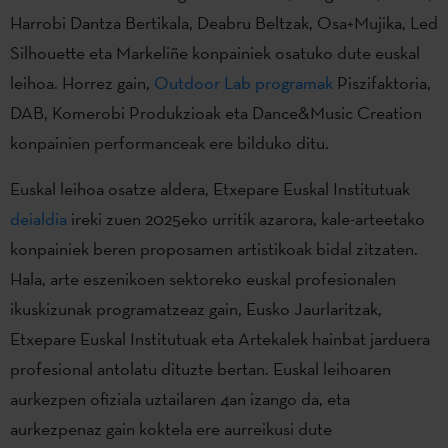
Harrobi Dantza Bertikala, Deabru Beltzak, Osa+Mujika, Led
Silhouette eta Markeliñe konpainiek osatuko dute euskal
leihoa. Horrez gain,
Outdoor Lab programak
Piszifaktoria,
DAB, Komerobi Produkzioak eta Dance&Music Creation
konpainien performanceak ere bilduko ditu.
Euskal leihoa osatze aldera, Etxepare Euskal Institutuak
deialdia
ireki zuen 2025eko urritik azarora, kale-arteetako
konpainiek beren proposamen artistikoak bidal zitzaten.
Hala, arte eszenikoen sektoreko euskal profesionalen
ikuskizunak programatzeaz gain, Eusko Jaurlaritzak,
Etxepare Euskal Institutuak eta Artekalek hainbat jarduera
profesional antolatu dituzte bertan. Euskal leihoaren
aurkezpen ofiziala uztailaren 4an izango da, eta
aurkezpenaz gain koktela ere aurreikusi dute