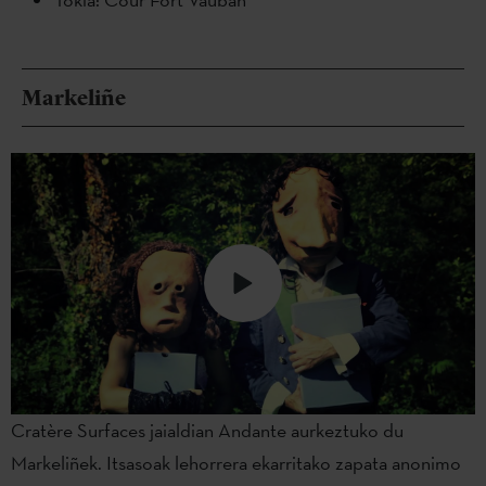
Markeliñe
Cratère Surfaces jaialdian Andante aurkeztuko du
Markeliñek. Itsasoak lehorrera ekarritako zapata anonimo