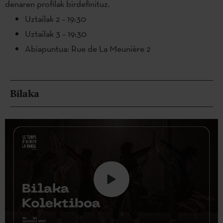
denaren profilak birdefinituz.
Uztailak 2 – 19:30
Uztailak 3 – 19:30
Abiapuntua: Rue de La Meunière 2
Bilaka