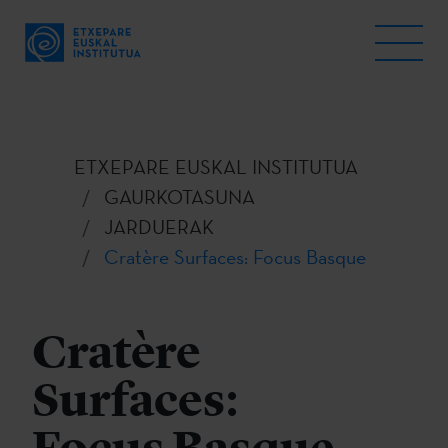
ETXEPARE EUSKAL INSTITUTUA
GAURKOTASUNA
JARDUERAK
Cratère Surfaces: Focus Basque
Cratère
Surfaces: