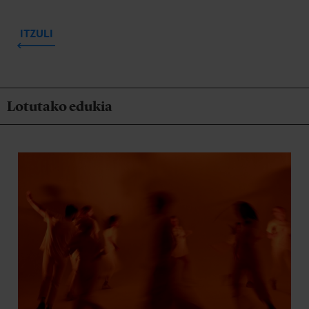
ITZULI
Lotutako edukia