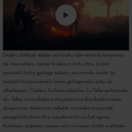
Deabru Beltzak 1996an sortutako kale-antzerki konpainia
da. Harrezkero, hamar ikuskizun sortu ditu, 3.000
emanaldi baino gehiago eskaini, eta mundu osoko 35
antzerki-konpainiarekin baino gehiagorekin aritu da
elkarlanean. Cratère Surfaces jaialdian Su Talka aurkeztuko
du. Talka, marruskadura eta perkusioa dira ikuskizunaren
abiapuntua: danborren talkatik sortutako txinpartak
energia bihurtzen dira, sua eta erritmoa bat eginez.
Koloreen, argiaren, usainen eta soinuaren bidez eraikitako