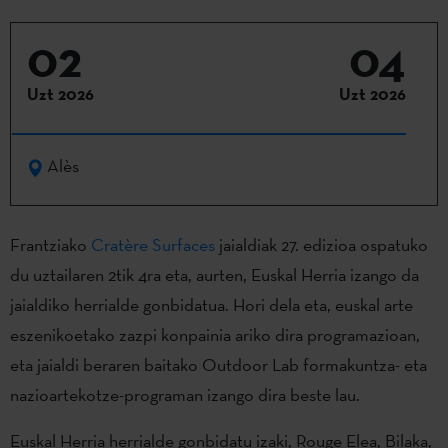
02
04
Uzt 2026
Uzt 2026
Alès
Frantziako
Cratère Surfaces
jaialdiak 27. edizioa ospatuko
du uztailaren 2tik 4ra eta, aurten, Euskal Herria izango da
jaialdiko herrialde gonbidatua. Hori dela eta, euskal arte
eszenikoetako zazpi konpainia ariko dira programazioan,
eta jaialdi beraren baitako Outdoor Lab formakuntza- eta
nazioartekotze-programan izango dira beste lau.
Euskal Herria herrialde gonbidatu izaki, Rouge Elea, Bilaka,