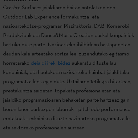
Cratère Surfaces jaialdiaren baitan antolatzen den
Outdoor Lab Experience formakuntza- eta
nazioartekotze-programan Piszifaktoria, DAB, Komerobi
Produkzioak eta Dance&Music Creation euskal konpainiek
hartuko dute parte. Nazioarteko ibilbidean hastapenetan
dauden kale-arteetako sortzaileei zuzendutako egitasmo
horretarako
deialdi ireki bidez
aukeratu dituzte lau
konpainiak, eta hautaketa nazioarteko hainbat jaialditako
programatzaileek egin dute. Uztailaren 1etik 4ra bitartean,
prestakuntza-saioetan, topaketa profesionaletan eta
jaialdiko programazioaren behaketan parte hartzeaz gain,
beren lanen aurkezpen laburrak —pitch edo performance
eratakoak— eskainiko dituzte nazioarteko programatzaile
eta sektoreko profesionalen aurrean.