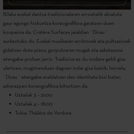
Bilaka euskal dantza tradizionalaren erroetatik abiatuta
gaur egungo hizkuntza koreografikoa garatzen duen
konpainia da. Cratère Surfaces jaialdian ´Dirau´
aurkeztuko du. Euskal musikaren erritmoek eta pultsazioek
gidatzen dute pieza, gorputzaren mugak eta askatasuna
etengabe proban jarriz. Tradizioa ez du ondare geldi gisa
ulertzen, mugimenduan dagoen indar gisa baizik; horrela,
´Dirau´ etengabe eraldatzen den identitate bizi baten
adierazpen koreografikoa bihurtzen da.
Uztailak 3 – 21:00
Uztailak 4 – 18:00
Tokia: Théâtre de Verdure