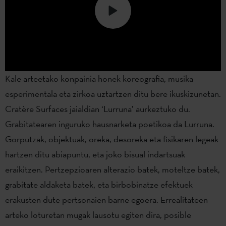
Kale arteetako konpainia honek koreografia, musika
esperimentala eta zirkoa uztartzen ditu bere ikuskizunetan.
Cratère Surfaces jaialdian ‘Lurruna’ aurkeztuko du.
Grabitatearen inguruko hausnarketa poetikoa da Lurruna.
Gorputzak, objektuak, oreka, desoreka eta fisikaren legeak
hartzen ditu abiapuntu, eta joko bisual indartsuak
eraikitzen. Pertzepzioaren alterazio batek, moteltze batek,
grabitate aldaketa batek, eta birbobinatze efektuek
erakusten dute pertsonaien barne egoera. Errealitateen
arteko loturetan mugak lausotu egiten dira, posible