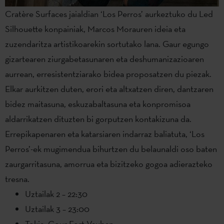
Cratère Surfaces jaialdian ‘Los Perros’ aurkeztuko du Led
Silhouette konpainiak, Marcos Morauren ideia eta
zuzendaritza artistikoarekin sortutako lana. Gaur egungo
gizartearen ziurgabetasunaren eta deshumanizazioaren
aurrean, erresistentziarako bidea proposatzen du piezak.
Elkar aurkitzen duten, erori eta altxatzen diren, dantzaren
bidez maitasuna, eskuzabaltasuna eta konpromisoa
aldarrikatzen dituzten bi gorputzen kontakizuna da.
Errepikapenaren eta katarsiaren indarraz baliatuta, ‘Los
Perros’-ek mugimendua bihurtzen du belaunaldi oso baten
zaurgarritasuna, amorrua eta bizitzeko gogoa adierazteko
tresna.
Uztailak 2 – 22:30
Uztailak 3 – 23:00
Tokia: Cour Fort Vauban