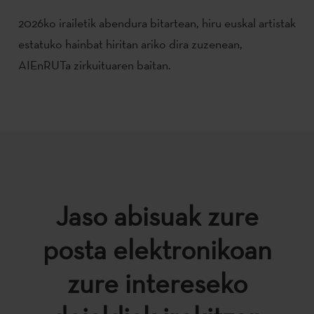
2026ko irailetik abendura bitartean, hiru euskal artistak
estatuko hainbat hiritan ariko dira zuzenean,
AIEnRUTa zirkuituaren baitan.
Jaso abisuak zure
posta elektronikoan
zure intereseko