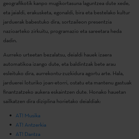
geografikotik kanpo mugikortasuna laguntzea dute xede,
eta jaialdi, erakusketa, egonaldi, bira eta bestelako kultur
jarduerak babestuko dira, sortzaileon presentzia
nazioarteko zirkuitu, programazio eta sareetara heda
dadin.
Aurreko urteetan bezalatsu, deialdi hauek izaera
automatikoa izango dute, eta baldintzak bete arau
esleituko dira, aurrekontu-zuzkidura agortu arte. Hala,
jarduerei loturiko joan-etorri, ostatu eta mantenu gastuak
finantzatzeko aukera eskaintzen dute. Honako hauetan
sailkatzen dira diziplina horietako deialdiak:
AT! Musika
AT! Antzerkia
AT! Dantza