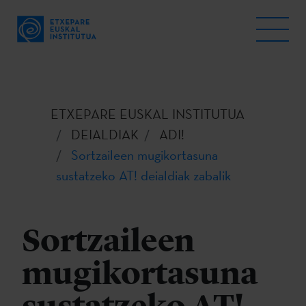
ETXEPARE EUSKAL INSTITUTUA
DEIALDIAK
ADI!
Sortzaileen mugikortasuna
sustatzeko AT! deialdiak zabalik
Sortzaileen
mugikortasuna