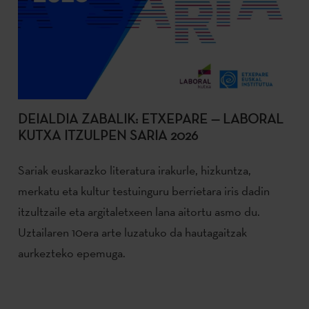
DEIALDIA ZABALIK: ETXEPARE — LABORAL
KUTXA ITZULPEN SARIA 2026
Sariak euskarazko literatura irakurle, hizkuntza,
merkatu eta kultur testuinguru berrietara iris dadin
itzultzaile eta argitaletxeen lana aitortu asmo du.
Uztailaren 10era arte luzatuko da hautagaitzak
aurkezteko epemuga.