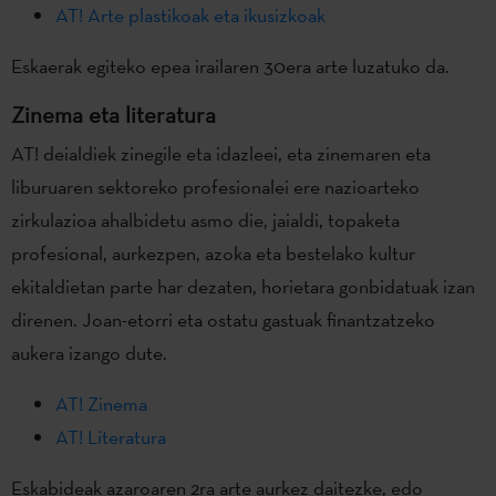
AT! Arte plastikoak eta ikusizkoak
Eskaerak egiteko epea irailaren 30era arte luzatuko da.
Zinema eta literatura
AT! deialdiek zinegile eta idazleei, eta zinemaren eta
liburuaren sektoreko profesionalei ere nazioarteko
zirkulazioa ahalbidetu asmo die, jaialdi, topaketa
profesional, aurkezpen, azoka eta bestelako kultur
ekitaldietan parte har dezaten, horietara gonbidatuak izan
direnen. Joan-etorri eta ostatu gastuak finantzatzeko
aukera izango dute.
AT! Zinema
AT! Literatura
Eskabideak azaroaren 2ra arte aurkez daitezke, edo