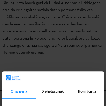
Dirulaguntza hauek guztiak Euskal Autonomia Erkidegoan
errolda edo egoitza soziala duten pertsona fisiko eta
juridikoek jaso ahal izango dituzte. Gainera, zabaldu nahi
den lanaren komunikazio-hitza euskara den kasuan,
sozietate-egoitza edo helbidea Euskal Herrian kokatuta
duten pertsona fisiko edo juridiko pribatuak ere aurkeztu
ahal izango dira, hau da, egoitza Nafarroan edo Ipar Euskal
Herrian dutenak ere bai.
ITZULI
Onarpena
Xehetasunak
Honi buruz
Lotutako edukia