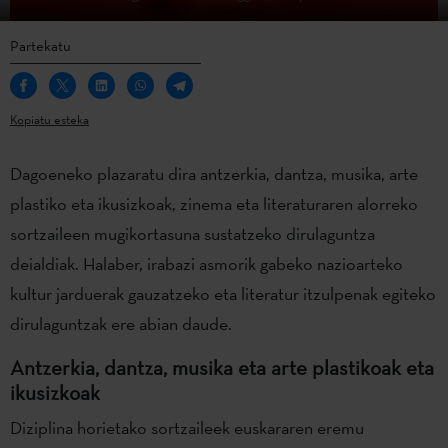
Partekatu
Kopiatu esteka
Dagoeneko plazaratu dira antzerkia, dantza, musika, arte
plastiko eta ikusizkoak, zinema eta literaturaren alorreko
sortzaileen mugikortasuna sustatzeko dirulaguntza
deialdiak. Halaber, irabazi asmorik gabeko nazioarteko
kultur jarduerak gauzatzeko eta literatur itzulpenak egiteko
dirulaguntzak ere abian daude.
Antzerkia, dantza, musika eta arte plastikoak eta
ikusizkoak
Diziplina horietako sortzaileek euskararen eremu