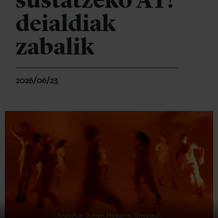
sustatzeko AT!
deialdiak
zabalik
2026/06/23
Argazkia: Jurien Huggins, Unsplash