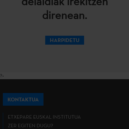
deialdiak irekitzen
direnean.
HARPIDETU
?>
KONTAKTUA
ETXEPARE EUSKAL INSTITUTUA
ZER EGITEN DUGU?