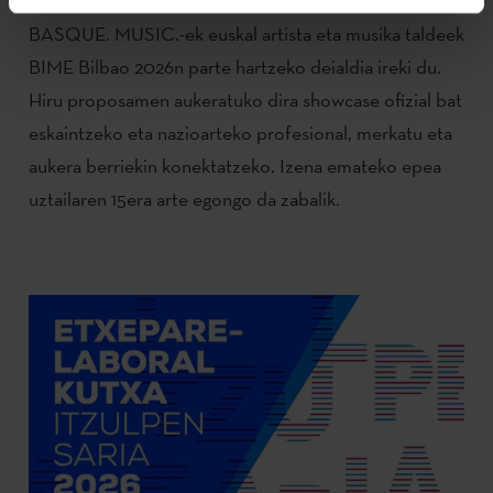
BASQUE. MUSIC.-ek euskal artista eta musika taldeek
BIME Bilbao 2026n parte hartzeko deialdia ireki du.
Hiru proposamen aukeratuko dira showcase ofizial bat
eskaintzeko eta nazioarteko profesional, merkatu eta
aukera berriekin konektatzeko. Izena emateko epea
uztailaren 15era arte egongo da zabalik.