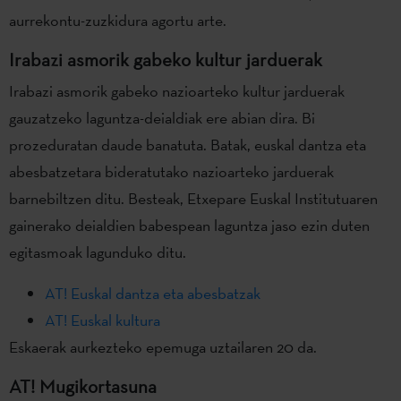
aurrekontu-zuzkidura agortu arte.
Irabazi asmorik gabeko kultur jarduerak
Irabazi asmorik gabeko nazioarteko kultur jarduerak
gauzatzeko laguntza-deialdiak ere abian dira. Bi
prozeduratan daude banatuta. Batak, euskal dantza eta
abesbatzetara bideratutako nazioarteko jarduerak
barnebiltzen ditu. Besteak, Etxepare Euskal Institutuaren
gainerako deialdien babespean laguntza jaso ezin duten
egitasmoak lagunduko ditu.
AT! Euskal dantza eta abesbatzak
AT! Euskal kultura
Eskaerak aurkezteko epemuga uztailaren 20 da.
AT! Mugikortasuna