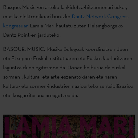
Basque. Music.-en arteko lankidetza-hitzarmenari esker,
musika elektronikoari buruzko
Dantz Network Congress
kongresuan
Lamia Mari hautatu zuten Helsingborgeko
Dantz Point-en jarduteko.
BASQUE. MUSIC. Musika Bulegoak koordinatzen duen
eta Etxepare Euskal Institutuaren eta Eusko Jaurlaritzaren
laguntza duen egitasmoa da. Honen helburua da euskal
sormen-, kultura- eta arte-eszenatokiaren eta haren
kultura- eta sormen-industrien nazioarteko sentsibilizazioa
eta ikusgarritasuna areagotzea da.