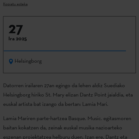
Kopiatu esteka
27
Ira 2025
Helsingborg
Datorren irailaren 27an egingo da lehen aldiz Suediako
Helsingborg hiriko St. Mary elizan Dantz Point jaialdia, eta
euskal artista bat izango da bertan: Lamia Mari.
Lamia Mariren parte-hartzea Basque. Music. egitasmoren
baitan kokatzen da, zeinak euskal musika nazioarteko
eszenan proiektatzea helburu duen. Izan ere, Dantz eta