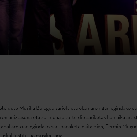
e dute Musika Bulegoa sariek, eta ekainaren 4an egindako sa
ren aniztasuna eta sormena aitortu die sariketak hamaika artist
tabal aretoan egindako sari-banaketa ekitaldian, Fermin Mugur
uskal Institutua musika saria.