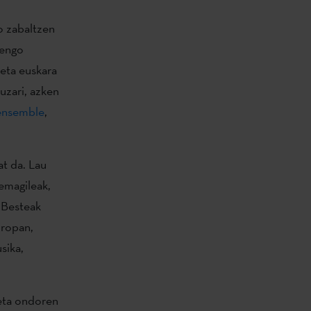
o zabaltzen
tengo
eta euskara
uzari, azken
ensemble
,
at da. Lau
nemagileak,
. Besteak
uropan,
sika,
 eta ondoren