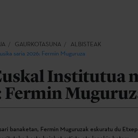
UA
GAURKOTASUNA
ALBISTEAK
usika saria 2026: Fermin Muguruza
uskal Institutua 
6: Fermin Muguruz
sari banaketan, Fermin Muguruzak eskuratu du Etxepa