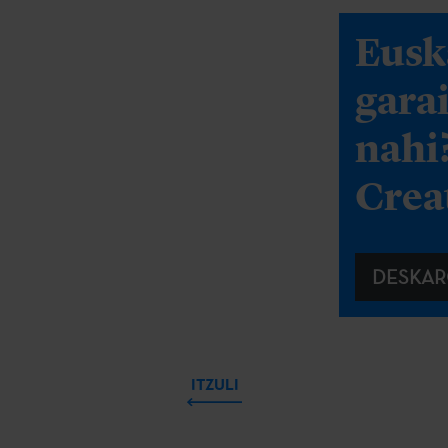
Eusk
gara
nahi
Creat
DESKAR
ITZULI