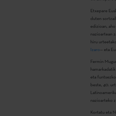
Etxepare Eusk
duten sortzail
edizioan, aho
nazioartean z
hiru urteetak
Izaro
— eta Eu
Fermin Muguru
hamarkadatik 
eta funtsezko
beste, 40. ur
Latinoamerika
nazioarteko z
Kortatu eta N