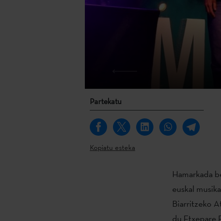
Partekatu
Kopiatu esteka
Hamarkada bet
euskal musika
Biarritzeko A
du Etxepare E