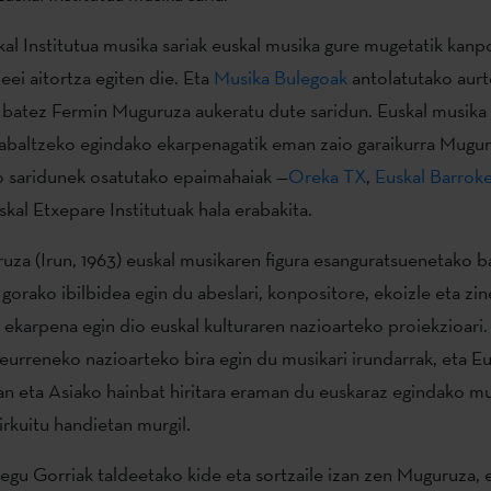
al Institutua musika sariak euskal musika gure mugetatik kanp
eei aitortza egiten die. Eta
Musika Bulegoak
antolatutako aur
 batez Fermin Muguruza aukeratu dute saridun. Euskal musika 
abaltzeko egindako ekarpenagatik eman zaio garaikurra Mugur
o saridunek osatutako epaimahaiak —
Oreka TX
,
Euskal Barrok
skal Etxepare Institutuak hala erabakita.
za (Irun, 1963) euskal musikaren figura esanguratsuenetako b
gorako ibilbidea egin du abeslari, konpositore, ekoizle eta zi
 ekarpena egin dio euskal kulturaren nazioarteko proiekzioari
teurreneko nazioarteko bira egin du musikari irundarrak, eta E
n eta Asiako hainbat hiritara eraman du euskaraz egindako mu
irkuitu handietan murgil.
egu Gorriak taldeetako kide eta sortzaile izan zen Muguruza,