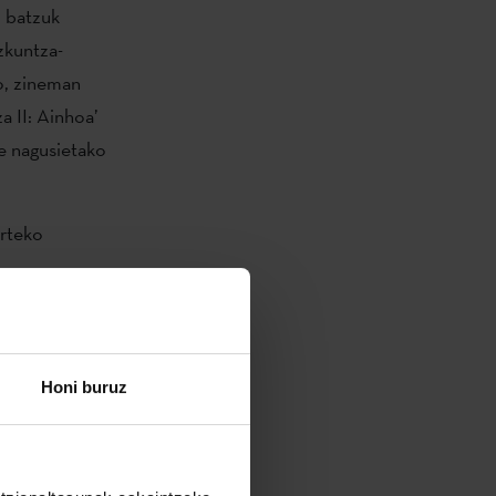
o batzuk
zkuntza-
go, zineman
a II: Ainhoa’
te nagusietako
arteko
torea balioan
ea eta
Honi buruz
 batek ematen
lbide