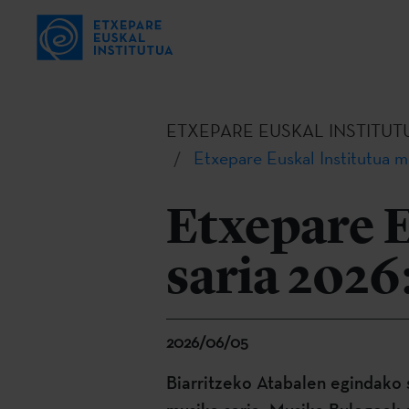
ETXEPARE EUSKAL INSTITUT
Etxepare Euskal Institutua m
Etxepare E
saria 202
2026/06/05
Biarritzeko Atabalen egindako 