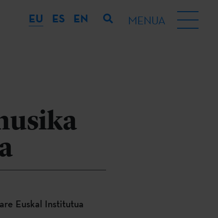
EU
ES
EN
MENUA
musika
a
re Euskal Institutua