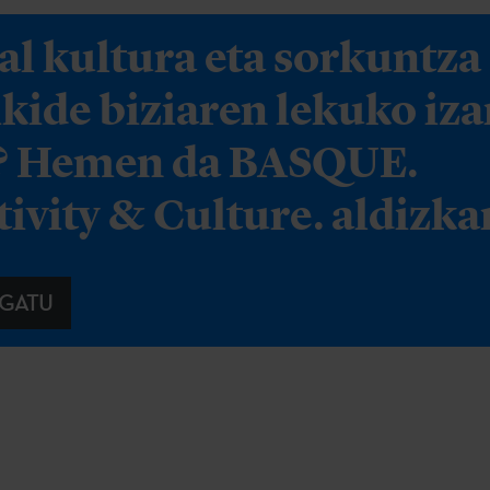
al kultura eta sorkuntza
ikide biziaren lekuko iz
? Hemen da BASQUE.
ivity & Culture. aldizka
GATU