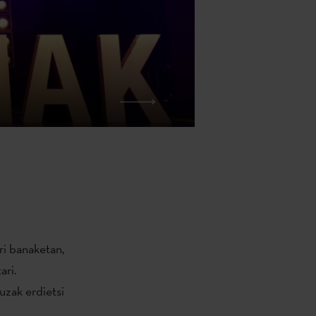
ri banaketan,
ari.
uzak erdietsi