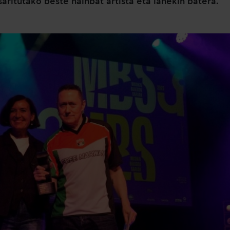
aritutako beste hainbat artista eta lanekin batera.