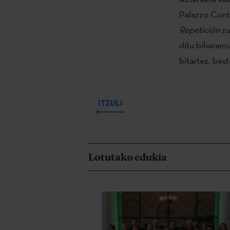
Palazzo Conta
Repetición
zu
ditu biharamu
bitartez, bes
ITZULI
Lotutako edukia