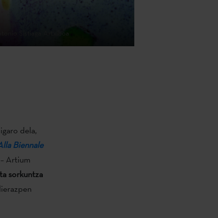
tonio Sistiaga Artxiboa
igaro dela,
Alla Biennale
 – Artium
ta sorkuntza
dierazpen