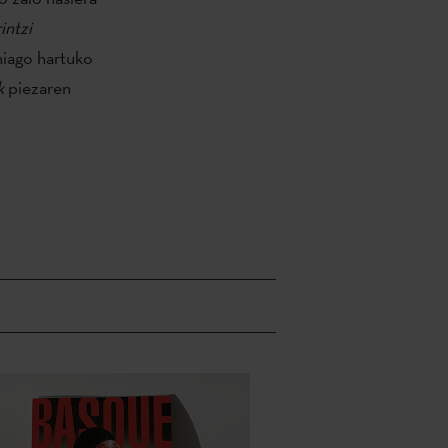
rintzi
iago hartuko
k
piezaren