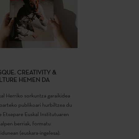
SQUE. CREATIVITY &
LTURE HEMEN DA
al Herriko sorkuntza garaikidea
oarteko publikoari hurbiltzea du
 Etxepare Euskal Institutuaren
talpen berriak, formatu
idunean (euskara-ingelesa).