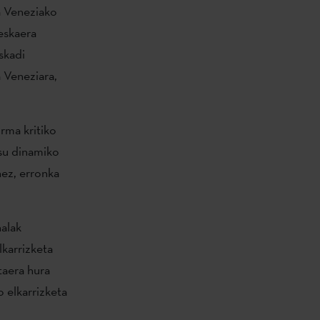
a Veneziako
eskaera
skadi
a Veneziara,
.
rma kritiko
esu dinamiko
nez, erronka
nalak
karrizketa
taera hura
o elkarrizketa