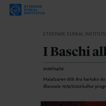
ETXEPARE EUSKAL INSTITUT
I Baschi a
2026/04/22
Maiatzaren 6tik 8ra hartuko du
Biennale 1976/2026
kultur prog