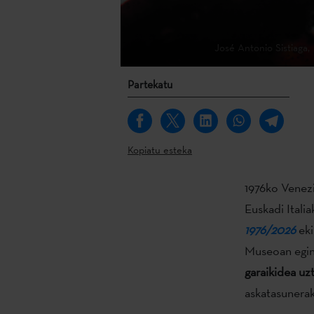
José Antonio Sistiaga,
Partekatu
Kopiatu esteka
1976ko Venezi
Euskadi Italia
1976/2026
eki
Museoan egin 
garaikidea uz
askatasunerak