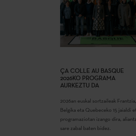
ÇA COLLE AU BASQUE
2026KO PROGRAMA
AURKEZTU DA
2026an euskal sortzaileak Frantzia
Belgika eta Quebeceko 15 jaialdi e
programaziotan izango dira, aliant
sare zabal baten bidez.