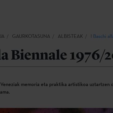
UA
GAURKOTASUNA
ALBISTEAK
I Baschi al
lla Biennale 1976/
 Veneziak memoria eta praktika artistikoa uztartzen 
rama.