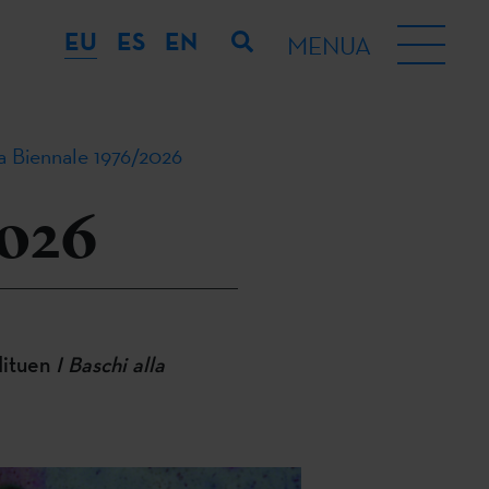
EU
ES
EN
MENUA
la Biennale 1976/2026
2026
dituen
I Baschi alla