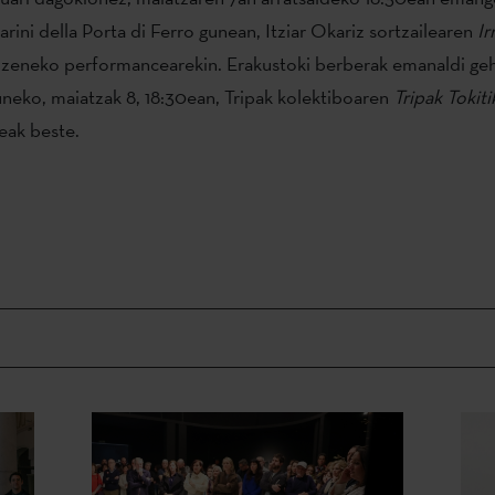
rini della Porta di Ferro gunean, Itziar Okariz sortzailearen
Ir
zeneko performancearekin. Erakustoki berberak emanaldi geh
neko, maiatzak 8, 18:30ean, Tripak kolektiboaren
Tripak Tokiti
teak beste.