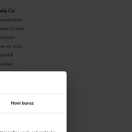
sità Ca’
maiatzaren
unean Euskal
terketa
an ez ezik,
:30etik
euskal
okumentala
ko
da
Honi buruz
endakaria
en, hain justu