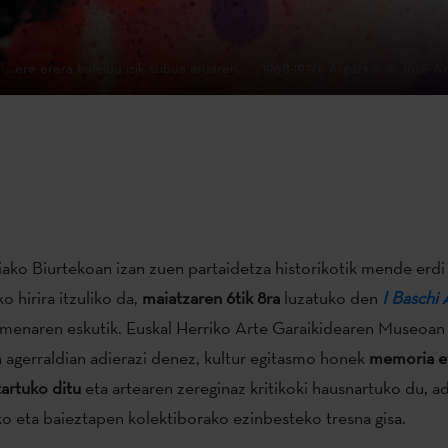
 ´…ere erera baleibu izik subua aruaren…´, 1968-1970. Argazkia: © José An
ako Biurtekoan izan zuen partaidetza historikotik mende erdi 
ko hirira itzuliko da,
maiatzaren 6tik 8ra
luzatuko den
I Baschi 
menaren eskutik. Euskal Herriko Arte Garaikidearen Museoan
agerraldian adierazi denez, kultur egitasmo honek
memoria e
tartuko ditu
eta artearen zereginaz kritikoki hausnartuko du, a
o eta baieztapen kolektiborako ezinbesteko tresna gisa.