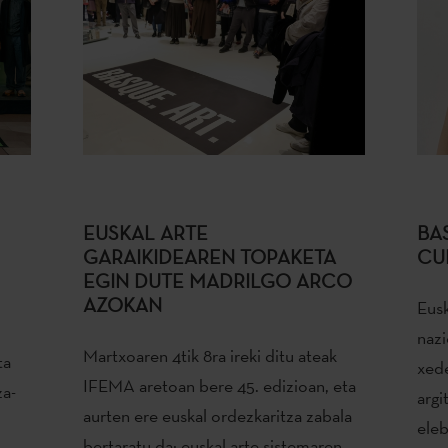
EUSKAL ARTE
BA
GARAIKIDEAREN TOPAKETA
CU
EGIN DUTE MADRILGO ARCO
AZOKAN
Eusk
,
nazi
Martxoaren 4tik 8ra ireki ditu ateak
ta
xede
IFEMA aretoan bere 45. edizioan, eta
za-
argi
aurten ere euskal ordezkaritza zabala
eleb
bertaratu da: euskal arte sistemaren