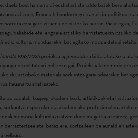
e, duela bost hamarraldi euskal artista talde batek bere ahots
tzunarazi zuen, Franco hil ondorengo trantsizio politikoa eta 
 sorrera ezaugarri zituen une historiko hartan. Gaur egun, Eu
pegi, baliabide eta lengoaia artistiko berriztatuekin itzuliko d
ainetik, kultura, munduarekin bat egiteko modua dela sinetsita
 Biennale 1976/2026
proiektu egin-moldera bideratutako platafo
, egungo errealitateari heltzeko gai. Proiektuak memoria proz
uko du, artxiboko materiala sorkuntza garaikidearekin bat egi
uruz hausnartu ahal izateko.
tarau zabalak ikuspegi akademikoak, artistikoak eta instituzio
u, sorkuntza esparruko eta akademiako profesionalen arteko el
menak memoria kulturala osatzen duen mugarria ospatzea, ger
n berraztertzea eta, batez ere, sortzaileen belaunaldien artek
tu helburu.