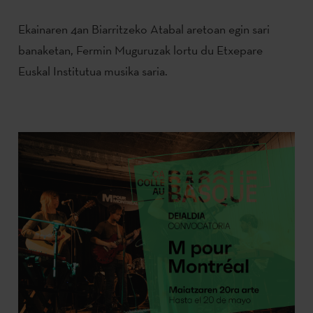
Ekainaren 4an Biarritzeko Atabal aretoan egin sari
banaketan, Fermin Muguruzak lortu du Etxepare
Euskal Institutua musika saria.