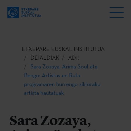
ETXEPARE EUSKAL INSTITUTUA
DEIALDIAK
ADI!
Sara Zozaya, Arima Soul eta
Bengo: Artistas en Ruta
programaren hurrengo ziklorako
artista hautatuak
Sara Zozaya,