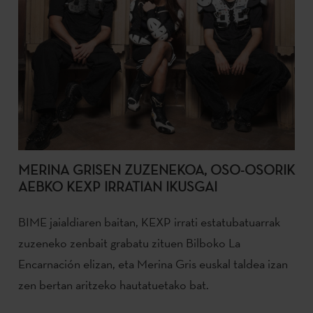
MERINA GRISEN ZUZENEKOA, OSO-OSORIK
AEBKO KEXP IRRATIAN IKUSGAI
BIME jaialdiaren baitan, KEXP irrati estatubatuarrak
zuzeneko zenbait grabatu zituen Bilboko La
Encarnación elizan, eta Merina Gris euskal taldea izan
zen bertan aritzeko hautatuetako bat.