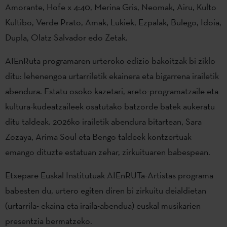
Amorante, Hofe x 4:40, Merina Gris, Neomak, Airu, Kulto
Kultibo, Verde Prato, Amak, Lukiek, Ezpalak, Bulego, Idoia,
Dupla, Olatz Salvador edo Zetak.
AIEnRuta programaren urteroko edizio bakoitzak bi ziklo
ditu: lehenengoa urtarriletik ekainera eta bigarrena irailetik
abendura. Estatu osoko kazetari, areto-programatzaile eta
kultura-kudeatzaileek osatutako batzorde batek aukeratu
ditu taldeak. 2026ko irailetik abendura bitartean, Sara
Zozaya, Arima Soul eta Bengo taldeek kontzertuak
emango dituzte estatuan zehar, zirkuituaren babespean.
Etxepare Euskal Institutuak AIEnRUTa-Artistas programa
babesten du, urtero egiten diren bi zirkuitu deialdietan
(urtarrila- ekaina eta iraila-abendua) euskal musikarien
presentzia bermatzeko.