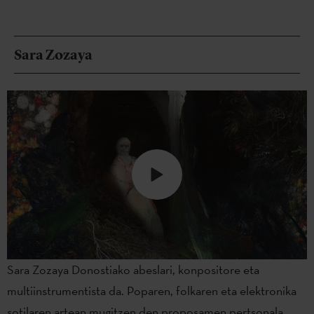
Sara Zozaya
Sara Zozaya Donostiako abeslari, konpositore eta
multiinstrumentista da. Poparen, folkaren eta elektronika
sotilaren artean mugitzen den proposamen pertsonala