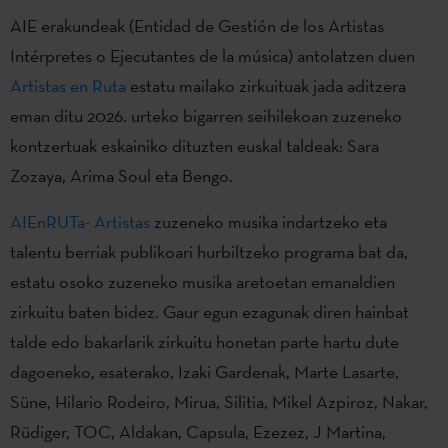
AIE erakundeak (Entidad de Gestión de los Artistas
Intérpretes o Ejecutantes de la música) antolatzen duen
Artistas en Ruta
estatu mailako zirkuituak jada aditzera
eman ditu 2026. urteko bigarren seihilekoan zuzeneko
kontzertuak eskainiko dituzten euskal taldeak: Sara
Zozaya, Arima Soul eta Bengo.
AIEnRUTa- Artistas
zuzeneko musika indartzeko eta
talentu berriak publikoari hurbiltzeko programa bat da,
estatu osoko zuzeneko musika aretoetan emanaldien
zirkuitu baten bidez. Gaur egun ezagunak diren hainbat
talde edo bakarlarik zirkuitu honetan parte hartu dute
dagoeneko, esaterako, Izaki Gardenak, Marte Lasarte,
Süne, Hilario Rodeiro, Mirua, Silitia, Mikel Azpiroz, Nakar,
Rüdiger, TOC, Aldakan, Capsula, Ezezez, J Martina,