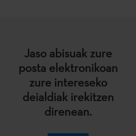
Jaso abisuak zure
posta elektronikoan
zure intereseko
deialdiak irekitzen
direnean.