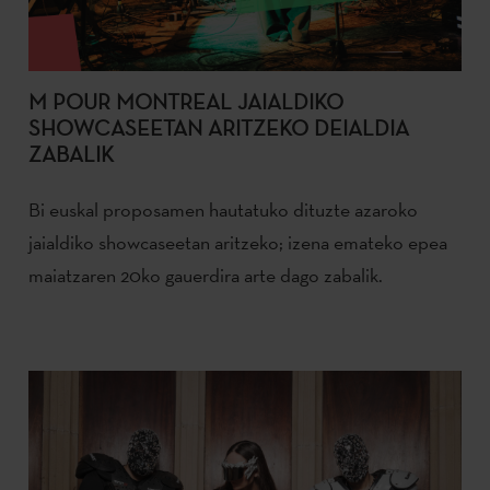
M POUR MONTREAL JAIALDIKO
SHOWCASEETAN ARITZEKO DEIALDIA
ZABALIK
Bi euskal proposamen hautatuko dituzte azaroko
jaialdiko showcaseetan aritzeko; izena emateko epea
maiatzaren 20ko gauerdira arte dago zabalik.