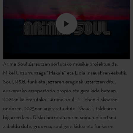
Arima Soul Zarautzen sortutako musika-proiektua da,
Mikel Unzurrunzaga “Makala” eta Lidia Insaustiren eskutik.
Soul, R&B, funk eta jazzaren eraginak uztartzen ditu,
euskarazko errepertorio propio eta garaikide batean.
2022an kaleratutako ´Arima Soul - 1´ lehen diskoaren
ondoren, 2025ean argitaratu dute ´Gaua´, taldearen
bigarren lana. Disko horretan euren soinu-unibertsoa
zabaldu dute, groovea, soul garaikidea eta funkaren