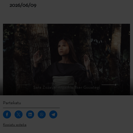
2026/06/09
Sara Zozaya. Argazkia: Iker Gozategi
Partekatu
Kopiatu esteka