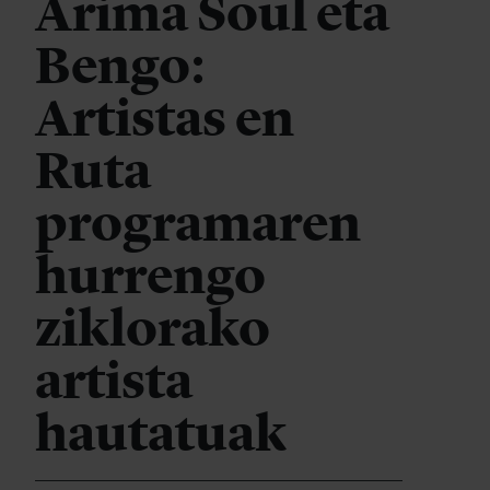
Arima Soul eta
Bengo:
Artistas en
Ruta
programaren
hurrengo
ziklorako
artista
hautatuak