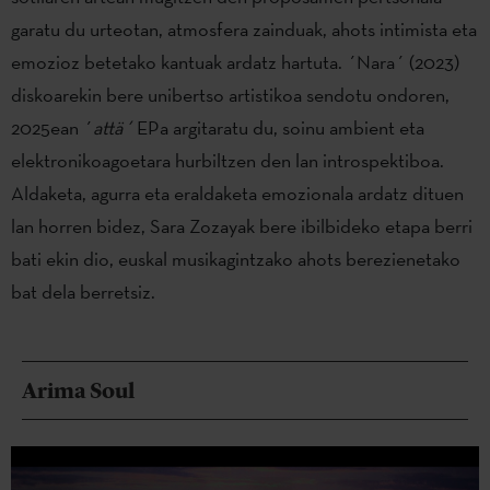
garatu du urteotan, atmosfera zainduak, ahots intimista eta
emozioz betetako kantuak ardatz hartuta. ´Nara´ (2023)
diskoarekin bere unibertso artistikoa sendotu ondoren,
2025ean ´
attä´
EPa argitaratu du, soinu ambient eta
elektronikoagoetara hurbiltzen den lan introspektiboa.
Aldaketa, agurra eta eraldaketa emozionala ardatz dituen
lan horren bidez, Sara Zozayak bere ibilbideko etapa berri
bati ekin dio, euskal musikagintzako ahots berezienetako
bat dela berretsiz.
Arima Soul