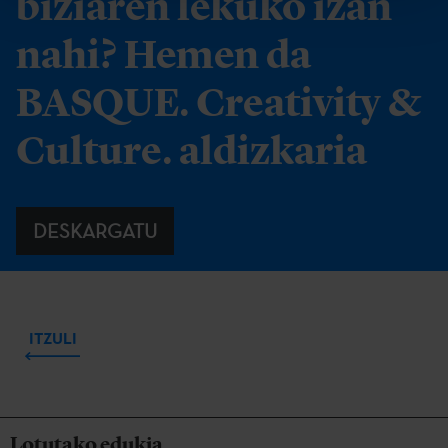
biziaren lekuko izan
nahi? Hemen da
BASQUE. Creativity &
Culture. aldizkaria
DESKARGATU
ITZULI
Lotutako edukia