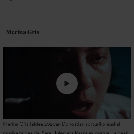
Merina Gris
Merina Gris taldea 2020an Donostian sorturiko euskal
musika taldea da, Sara, Julen eta Paskalek osatua. Taldeak