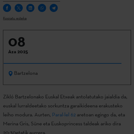
Kopiatu esteka
08
Aza 2025
Bartzelona
Zikló Bartzelonako Euskal Etxeak antolatutako jaialdia da,
euskal lurraldeetako sorkuntza garaikideena erakusteko
leiho modura. Aurten,
Paral·lel 62
aretoan egingo da, eta
Merina Gris, Süne eta Euskoprincess taldeak ariko dira
20:30etatik aurrera.