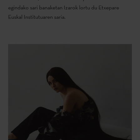
egindako sari banaketan Izarok lortu du Etxepare
Euskal Institutuaren saria.