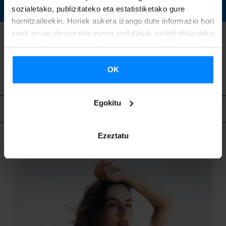
DESKARGATU
sozialetako, publizitateko eta estatistiketako gure
hornitzaileekin. Horiek aukera izango dute informazio hori
zeuk eman diezun edo euren zerbitzuak erabili dituzulako
eskuratu duten bestelako informazio batekin uztartzeko.
ITZULI
OK
Egokitu
Lotutako edukia
Ezeztatu