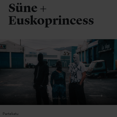
Süne +
Euskoprincess
Merina Gris
Partekatu