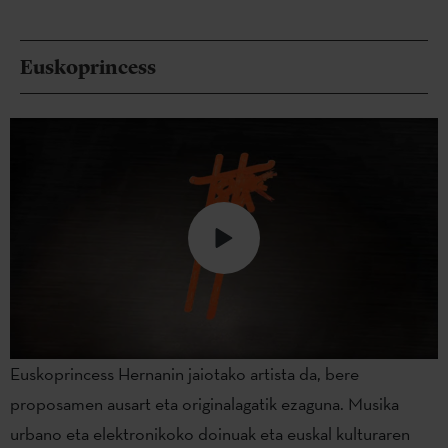
Euskoprincess
Euskoprincess Hernanin jaiotako artista da, bere
proposamen ausart eta originalagatik ezaguna. Musika
urbano eta elektronikoko doinuak eta euskal kulturaren