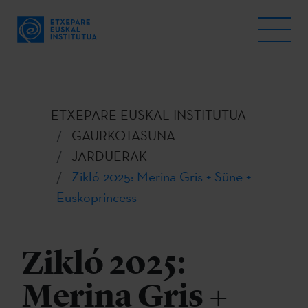
ETXEPARE EUSKAL INSTITUTUA
GAURKOTASUNA
JARDUERAK
Zikló 2025: Merina Gris + Süne +
Euskoprincess
Zikló 2025:
Merina Gris +