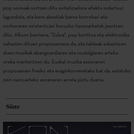
pop soinuak sortzen ditu sintetizadore efektu indartsuz
lagunduta, eta bere abestiak barne borrokari eta
norberaren existentziari buruzko hausnarketak jasotzen
ditu. Album berriena, "Zuloa", pop bortitza eta elektronika
nahasten dituen proposamena da, eta taldeak eskaintzen
duen musikak abangoardiaren eta nostalgiaren arteko
oreka mantentzen du. Euskal musika eszenaren
proposamen fresko eta eraginkorrenetako bat da, estatuko
zein nazioarteko eszenaren arreta piztu duena.
Süne