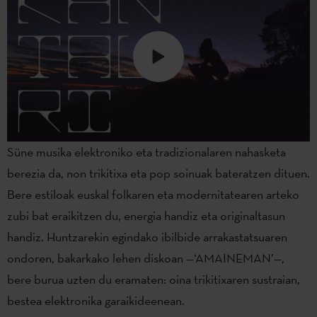
Süne musika elektroniko eta tradizionalaren nahasketa
berezia da, non trikitixa eta pop soinuak bateratzen dituen.
Bere estiloak euskal folkaren eta modernitatearen arteko
zubi bat eraikitzen du, energia handiz eta originaltasun
handiz. Huntzarekin egindako ibilbide arrakastatsuaren
ondoren, bakarkako lehen diskoan —‘AMAINEMAN’—,
bere burua uzten du eramaten: oina trikitixaren sustraian,
bestea elektronika garaikideenean.