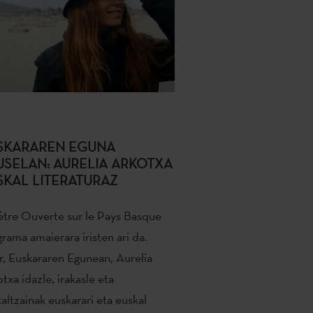
SKARAREN EGUNA
USELAN: AURELIA ARKOTXA
SKAL LITERATURAZ
tre Ouverte sur le Pays Basque
rama amaierara iristen ari da.
, Euskararen Egunean, Aurelia
txa idazle, irakasle eta
altzainak euskarari eta euskal