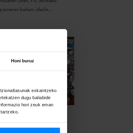
nduaren 5ean, FIL azokako
ramaren baitan; idazle...
Honi buruz
untzionaltasunak eskaintzeko
artekatzen dugu baliabide
 informazio hori zeuk eman
ztartzeko.
RMELE JAIO EUSKAL