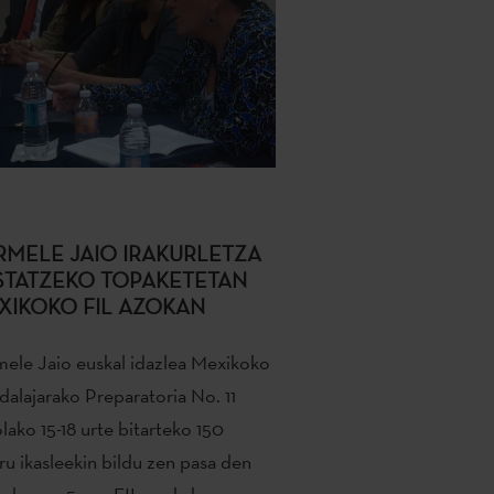
RMELE JAIO IRAKURLETZA
STATZEKO TOPAKETETAN
XIKOKO FIL AZOKAN
ele Jaio euskal idazlea Mexikoko
alajarako Preparatoria No. 11
lako 15-18 urte bitarteko 150
ru ikasleekin bildu zen pasa den