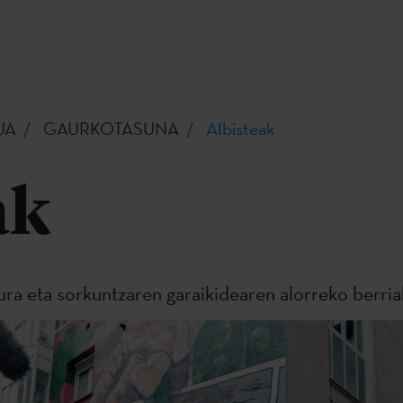
UA
GAURKOTASUNA
Albisteak
ak
tura eta sorkuntzaren garaikidearen alorreko berria