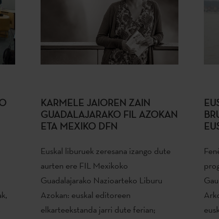
KO
KARMELE JAIOREN ZAIN
EU
GUADALAJARAKO FIL AZOKAN
BR
ETA MEXIKO DFN
EU
Euskal liburuek zeresana izango dute
Fenê
aurten ere FIL Mexikoko
prog
Guadalajarako Nazioarteko Liburu
Gaur
k,
Azokan: euskal editoreen
Arko
n
elkarteekstanda jarri dute ferian;
eusk