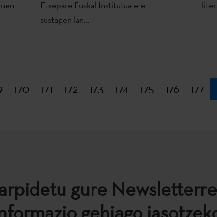
zuen
Etxepare Euskal Institutua ere
lite
sustapen lan...
9
170
171
172
173
174
175
176
177
arpidetu gure Newsletterre
informazio gehiago jasotzeko