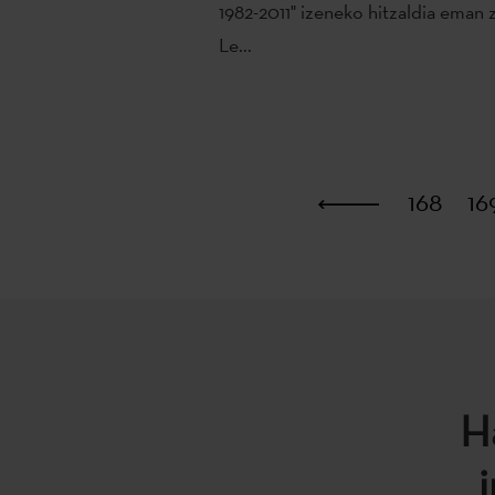
1982-2011" izeneko hitzaldia eman 
Le...
Lehena
168
16
H