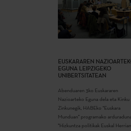
EUSKARAREN NAZIOARTE
EGUNA LEIPZIGEKO
UNIBERTSITATEAN
Abenduaren 3ko Euskararen
Nazioarteko Eguna dela eta Kinku
Zinkunegik, HABEko "Euskara
Munduan" programako arduraduna
"Hizkuntza politikak Euskal Herria