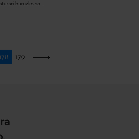
raturari buruzko so...
178
179
Azkena
ra
.