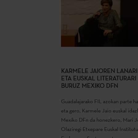
KARMELE JAIOREN LANARI
ETA EUSKAL LITERATURARI
BURUZ MEXIKO DFN
Guadalajarako FIL azokan parte ha
eta gero, Karmele Jaio euskal idaz
Mexiko DFn da honezkero, Mari J
Olaziregi Etxepare Euskal Institut