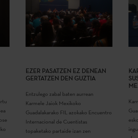
EZER PASATZEN EZ DENEAN
KA
GERTATZEN DEN GUZTIA
SU
ME
Entzulego zabal baten aurrean
rtu
Karm
Karmele Jaiok Mexikoko
lea
Guad
Guadalakarako FIL azokako Encuentro
ose
esko
Internacional de Cuentistas
uko
ingu
topaketako partaide izan zen