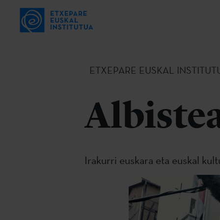
ETXEPARE EUSKAL INSTITUT
Albiste
Irakurri euskara eta euskal kul