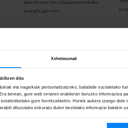
abe
abenduaren 6an, Hispanoamerikako
prog
ipuingile garrantz...
E
Xehetasunak
biltzen ditu
e
ukiak eta iragarkiak pertsonalizatzeko, baliabide sozialetako f
in
 Era berean, gure web orriaren erabilerari buruzko informazioa p
a estatistiketako gure hornitzaileekin. Horiek aukera izango dute
rabili dituzulako eskuratu duten bestelako informazio batekin u
re
LA PLATAN ERE OSPATU ZUEN
KA