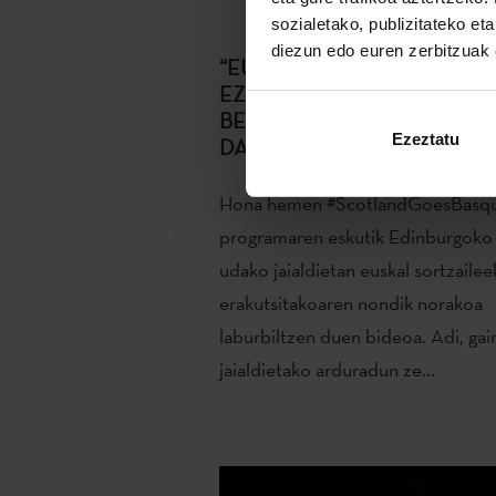
sozialetako, publizitateko et
diezun edo euren zerbitzuak e
“EUSKAL KULTURA SAKON
EZAGUTZEKO AUKERA
BENETAKO EZUSTEKOA IZ
Ezeztatu
DA AURTEN”
Hona hemen #ScotlandGoesBasq
programaren eskutik Edinburgoko
udako jaialdietan euskal sortzailee
erakutsitakoaren nondik norakoa
laburbiltzen duen bideoa. Adi, gai
jaialdietako arduradun ze...