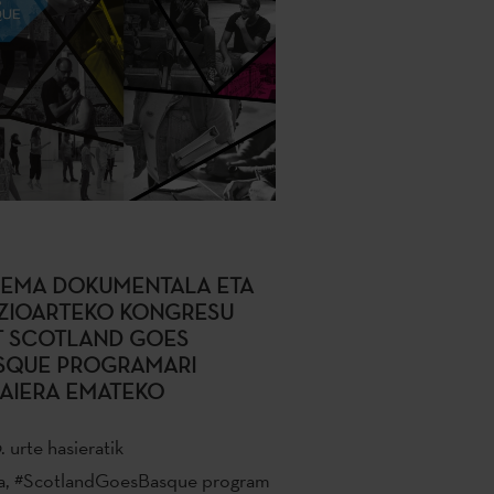
NEMA DOKUMENTALA ETA
ZIOARTEKO KONGRESU
T SCOTLAND GOES
SQUE PROGRAMARI
AIERA EMATEKO
. urte hasieratik
a, #ScotlandGoesBasque program