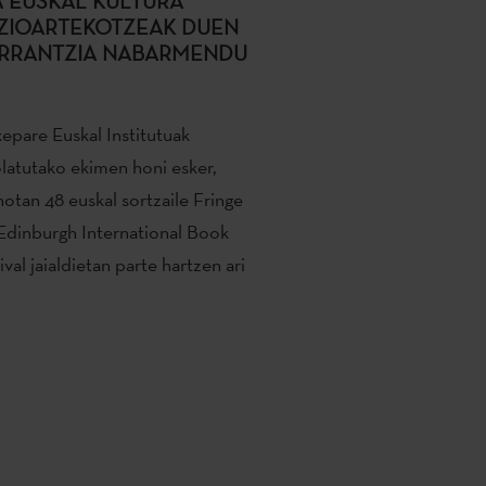
A EUSKAL KULTURA
ZIOARTEKOTZEAK DUEN
RRANTZIA NABARMENDU
xepare Euskal Institutuak
latutako ekimen honi esker,
otan 48 euskal sortzaile Fringe
Edinburgh International Book
ival jaialdietan parte hartzen ari
.
a