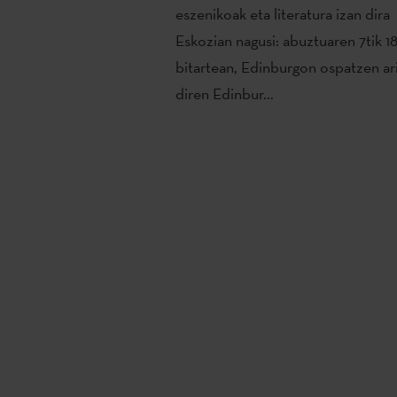
eszenikoak eta literatura izan dira
Eskozian nagusi: abuztuaren 7tik 1
bitartean, Edinburgon ospatzen ar
diren Edinbur...