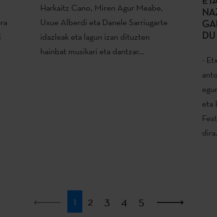
ET
Harkaitz Cano, Miren Agur Meabe,
NA
8ra
Uxue Alberdi eta Danele Sarriugarte
GA
DU
i
idazleak eta lagun izan dituzten
hainbat musikari eta dantzar...
- Et
anto
egun
eta 
Fest
dira
Lehena
1
2
3
4
5
Azken