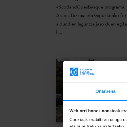
#ScotlandGoesBasque programa.
Araba, Bizkaia eta Gipuzkoako for
aldundien laguntza jaso duen egit
h...
Onarpena
Web orri honek cookieak era
Cookieak erabiltzen ditugu ed
eta gure trafikoa aztertzeko.