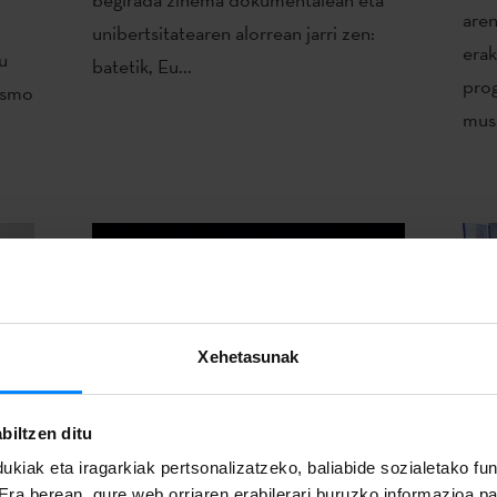
aren
unibertsitatearen alorrean jarri zen:
erak
u
batetik, Eu...
pro
asmo
musi
Xehetasunak
biltzen ditu
ukiak eta iragarkiak pertsonalizatzeko, baliabide sozialetako f
 Era berean, gure web orriaren erabilerari buruzko informazioa p