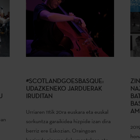
#SCOTLANDGOESBASQUE:
ZI
UDAZKENEKO JARDUERAK
NA
U
IRUDITAN
BA
BA
AM
Urriaren 11tik 20ra euskara eta euskal
oan
sorkuntza garaikidea hizpide izan dira
2019
berriz ere Eskozian. Oraingoan
hon
begirada zinema dokumentalean eta