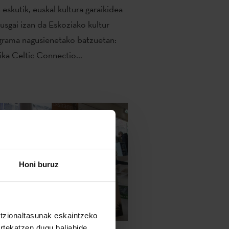
 eskutik, euskal kultura garaikidea
usgai izan da Eskoziako kultur
grama nagusienetako batzuetan:
ka Celtic Connectio...
Honi buruz
untzionaltasunak eskaintzeko
artekatzen dugu baliabide