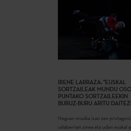
IRENE LARRAZA: "EUSKAL
SORTZAILEAK MUNDU OS
PUNTAKO SORTZAILEEKIN
BURUZ-BURU ARITU DAITEZ
Neguan musika izan zen protagoni
udaberrian zinea eta udan euskal a