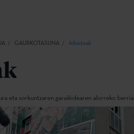
UA
GAURKOTASUNA
Albisteak
ak
tura eta sorkuntzaren garaikidearen alorreko berria