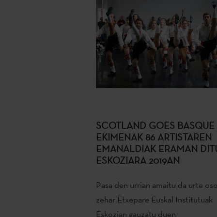
SCOTLAND GOES BASQUE
EKIMENAK 86 ARTISTAREN
EMANALDIAK ERAMAN DIT
ESKOZIARA 2019AN
Pasa den urrian amaitu da urte os
zehar Etxepare Euskal Institutuak
Eskozian gauzatu duen