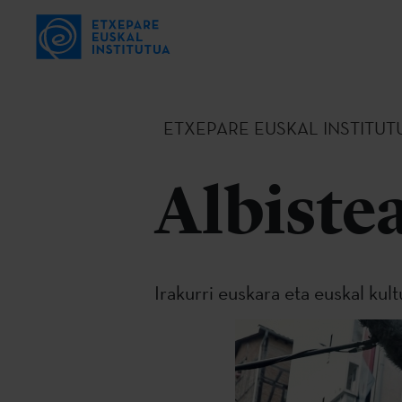
ETXEPARE EUSKAL INSTITUT
Albiste
Irakurri euskara eta euskal kul