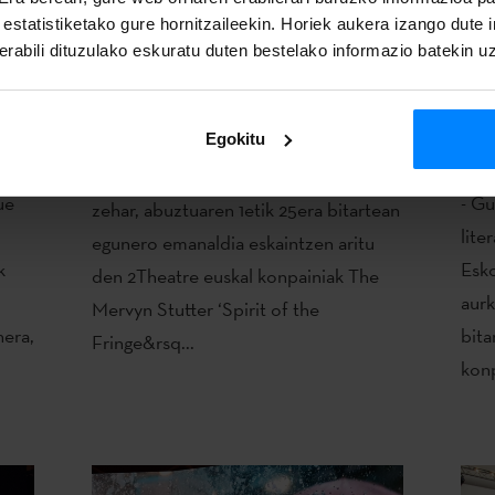
a estatistiketako gure hornitzaileekin. Horiek aukera izango dute
rabili dituzulako eskuratu duten bestelako informazio batekin u
AGO
2THEATRE KONPAINIAK “THE
ER
SPIRIT OF THE FRINGE” SARIA
DU
AN
IRABAZI DU
ED
Egokitu
EU
Edinburgh Festival Fringe jaialdian
ue
- Gu
zehar, abuztuaren 1etik 25era bitartean
lite
egunero emanaldia eskaintzen aritu
k
Esko
den 2Theatre euskal konpainiak The
aurk
Mervyn Stutter ‘Spirit of the
nera,
bita
Fringe&rsq...
konp