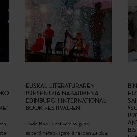
EUSKAL LITERATURAREN
BI
OKO
PRESENTZIA NABARMENA
HI
EDINBURGH INTERNATIONAL
SA
KE"
BOOK FESTIVAL-EN
#S
PR
AN
sta,
-Jada Book Festivaleko gune
BI
rte
ezberdinetatik igaro dira Iban Zaldua,