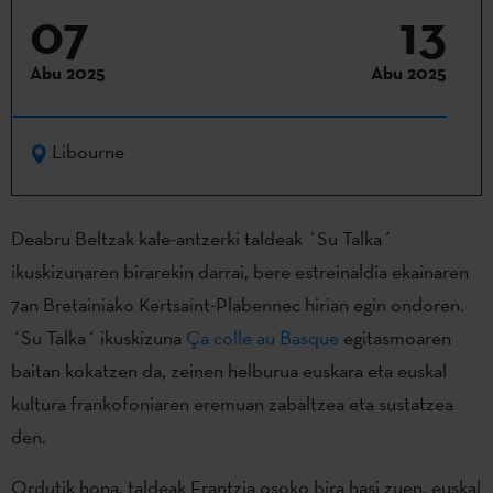
07
13
Abu 2025
Abu 2025
Libourne
Deabru Beltzak kale-antzerki taldeak ´Su Talka´
ikuskizunaren birarekin darrai, bere estreinaldia ekainaren
7an Bretainiako Kertsaint-Plabennec hirian egin ondoren.
´Su Talka´ ikuskizuna
Ça colle au Basque
egitasmoaren
baitan kokatzen da, zeinen helburua euskara eta euskal
kultura frankofoniaren eremuan zabaltzea eta sustatzea
den.
Ordutik hona, taldeak Frantzia osoko bira hasi zuen, euskal