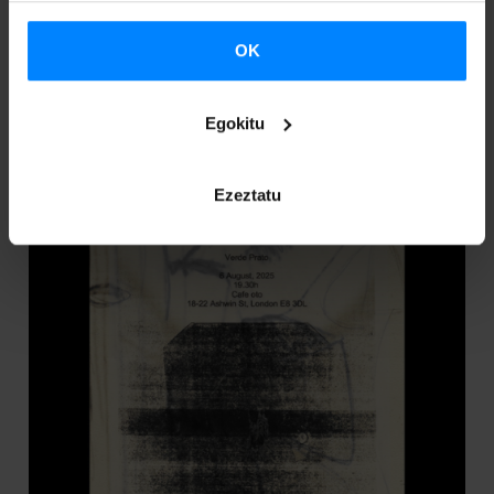
Kertsaint-Plabennec
OK
Egokitu
Ezeztatu