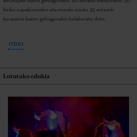
antzezpen baino gehiagorekin, 80 ekitaldi berezirekin, 50
hiriko ospakizunekin eta mundu osoko 35 antzerki
konpainia baino gehiagorekin kolaboratu dute.
ITZULI
Lotutako edukia