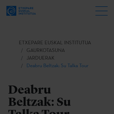
ETXEPARE EUSKAL INSTITUTUA
GAURKOTASUNA
JARDUERAK
Deabru Beltzak: Su Talka Tour
Deabru
Beltzak: Su