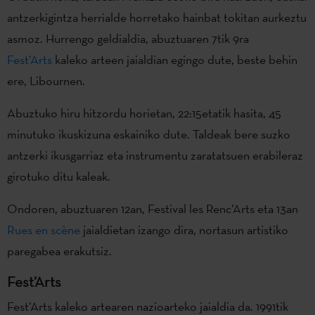
antzerkigintza herrialde horretako hainbat tokitan aurkeztu
asmoz. Hurrengo geldialdia, abuztuaren 7tik 9ra
Fest’Arts
kaleko arteen jaialdian egingo dute, beste behin
ere, Libournen.
Abuztuko hiru hitzordu horietan, 22:15etatik hasita, 45
minutuko ikuskizuna eskainiko dute. Taldeak bere suzko
antzerki ikusgarriaz eta instrumentu zaratatsuen erabileraz
girotuko ditu kaleak.
Ondoren, abuztuaren 12an, Festival les Renc’Arts eta 13an
Rues en scène
jaialdietan izango dira, nortasun artistiko
paregabea erakutsiz.
Fest’Arts
Fest’Arts kaleko artearen nazioarteko jaialdia da. 1991tik