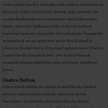
urtero jaialdi herrikoi eta belaunaldi artekoa antolatzen du
abuztuan. Edizio bakoitzean, dantza, zirku, antzerki eta
musika ikuskizunek erritmoa ematen diete Libourneko
kaleei. Jatorrizko helburua tokiko kultur proiektuak
erakustea bada ere, Europako eta nazioarteko konpainien
antzezpenak ere programaren parte dira. Euskadi à
Libourne (Euskal Herria Libournen) egitasmoaren bitartez,
Euskal Herriko konpainia berri zein kontsolidatuek
emanaldi andana eskaintzen dute urte luzez jaialdiaren
baitan.
Deabru Beltzak
Kale-antzerki taldea da, 1996an Euskal Herriko hainbat
antzerki talde profesionaletako aktoreek sortua.
Harrezkero, 10 antzerki obra sortu dituzte, 3.000