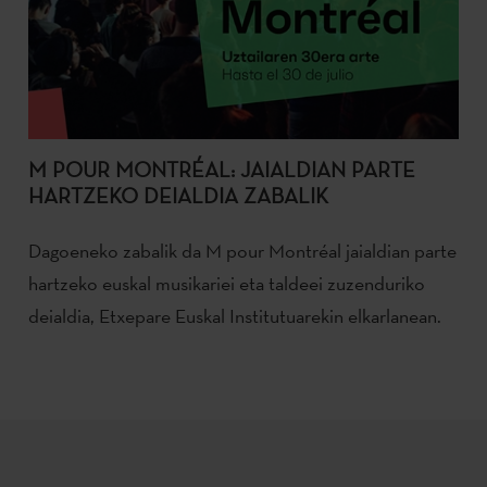
M POUR MONTRÉAL: JAIALDIAN PARTE
HARTZEKO DEIALDIA ZABALIK
Dagoeneko zabalik da M pour Montréal jaialdian parte
hartzeko euskal musikariei eta taldeei zuzenduriko
deialdia, Etxepare Euskal Institutuarekin elkarlanean.