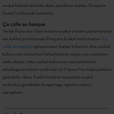
euskal koktela antolatu dute jaialdiaren baitan, Etxepare
Euskal Institutuak sustatuta.
Ça colle au basque
Verde Prato eta Olaia Inziarte euskal artisten parte-hartzea
eta koktel profesionala Etxepare Euskal Institutuaren ‘
Ça
colle au basque
’ egitasmoaren baitan kokatzen dira, euskal
kultura eta sorkuntza frankofoniaren esparruan sustatzea
xede duena. Hala, euskal kulturaren nazioartekotze-
estrategiaren beste urrats bat da M pour Montréal jaialdian
gauzatuko dena, frankofoniaren esparruan euskal
sorkuntza garaikidea ikusgarriago egiteko aukera
paregabea.