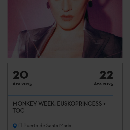
20
22
Aza 2025
Aza 2025
MONKEY WEEK: EUSKOPRINCESS +
TOC
El Puerto de Santa María