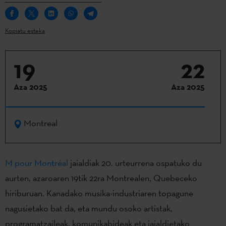
Kopiatu esteka
19
22
Aza 2025
Aza 2025
Montreal
M pour Montréal
jaialdiak 20. urteurrena ospatuko du
aurten, azaroaren 19tik 22ra Montrealen, Quebeceko
hiriburuan. Kanadako musika-industriaren topagune
nagusietako bat da, eta mundu osoko artistak,
programatzaileak, komunikabideak eta jaialdietako