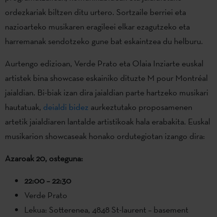
ordezkariak biltzen ditu urtero. Sortzaile berriei eta
nazioarteko musikaren eragileei elkar ezagutzeko eta
harremanak sendotzeko gune bat eskaintzea du helburu.
Aurtengo edizioan, Verde Prato eta Olaia Inziarte euskal
artistek bina showcase eskainiko dituzte M pour Montréal
jaialdian. Bi-biak izan dira jaialdian parte hartzeko musikari
hautatuak,
deialdi bidez
aurkeztutako proposamenen
artetik jaialdiaren lantalde artistikoak hala erabakita. Euskal
musikarion showcaseak honako ordutegiotan izango dira:
Azaroak 20, osteguna:
22:00 – 22:30
Verde Prato
Lekua: Sotterenea, 4848 St-laurent – basement