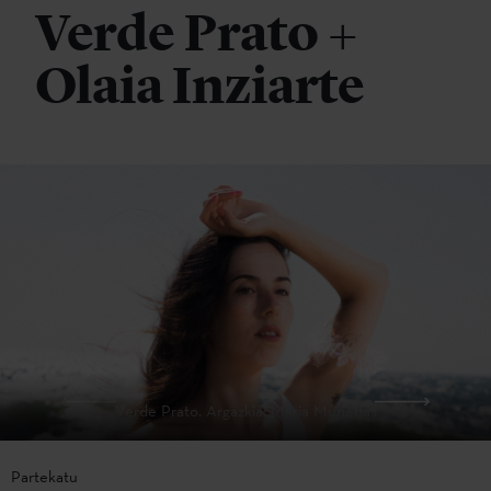
Verde Prato +
Olaia Inziarte
Verde Prato. Argazkia: Maria Muriedas
Partekatu