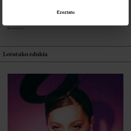
Ezeztatu
ITZULI
Lotutako edukia