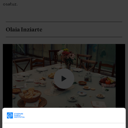
osatuz.
Olaia Inziarte
2022an hasi zuen bakarkako ibilbidea Olaia Inziarte euskal
musikariak eta azken urteotan euskal musikaren eszena