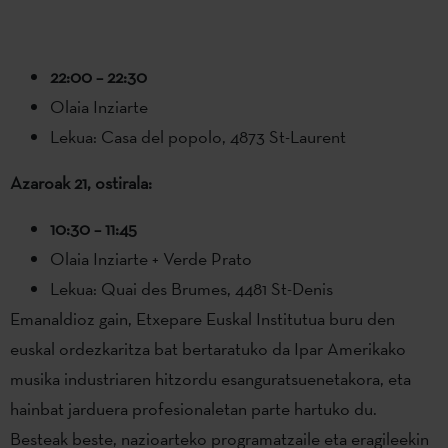
22:00 – 22:30
Olaia Inziarte
Lekua: Casa del popolo, 4873 St-Laurent
Azaroak 21, ostirala:
10:30 – 11:45
Olaia Inziarte + Verde Prato
Lekua: Quai des Brumes, 4481 St-Denis
Emanaldioz gain, Etxepare Euskal Institutua buru den
euskal ordezkaritza bat bertaratuko da Ipar Amerikako
musika industriaren hitzordu esanguratsuenetakora, eta
hainbat jarduera profesionaletan parte hartuko du.
Besteak beste, nazioarteko programatzaile eta eragileekin