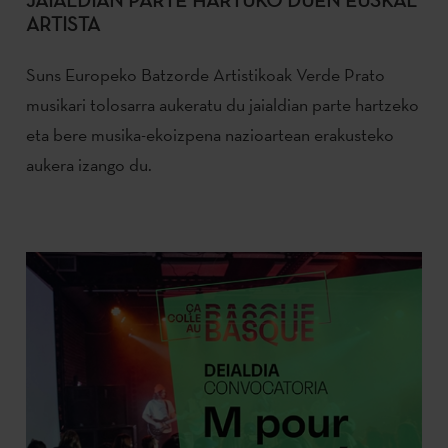
JAIALDIAN PARTE HARTUKO DUEN EUSKAL
ARTISTA
Suns Europeko Batzorde Artistikoak Verde Prato
musikari tolosarra aukeratu du jaialdian parte hartzeko
eta bere musika-ekoizpena nazioartean erakusteko
aukera izango du.