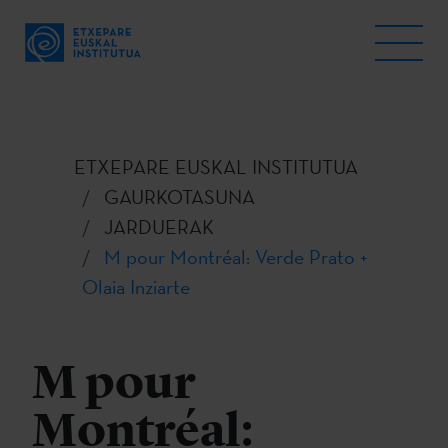
ETXEPARE EUSKAL INSTITUTUA
GAURKOTASUNA
JARDUERAK
M pour Montréal: Verde Prato +
Olaia Inziarte
M pour
Montréal: