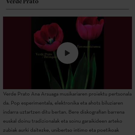
Verde Prato
Verde Prato Ana Arsuaga musikariaren proiektu pertsonala
da. Pop esperimentala, elektronika eta ahots biluziaren
indarra uztartzen ditu bertan. Bere diskografian barrena
euskal doinu tradizionalak eta soinu garaikideen arteko
zubiak aurki daitezke, unibertso intimo eta poetikoak