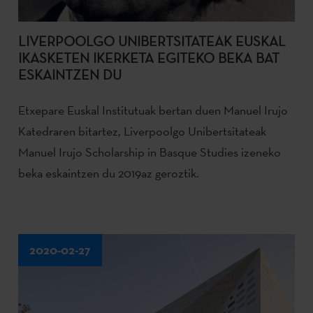
LIVERPOOLGO UNIBERTSITATEAK EUSKAL
IKASKETEN IKERKETA EGITEKO BEKA BAT
ESKAINTZEN DU
Etxepare Euskal Institutuak bertan duen Manuel Irujo
Katedraren bitartez, Liverpoolgo Unibertsitateak
Manuel Irujo Scholarship in Basque Studies izeneko
beka eskaintzen du 2019az geroztik.
2020-02-27