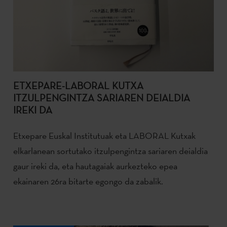
ETXEPARE-LABORAL KUTXA
ITZULPENGINTZA SARIAREN DEIALDIA
IREKI DA
Etxepare Euskal Institutuak eta LABORAL Kutxak
elkarlanean sortutako itzulpengintza sariaren deialdia
gaur ireki da, eta hautagaiak aurkezteko epea
ekainaren 26ra bitarte egongo da zabalik.