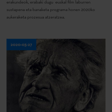
erakundeok, erabaki dugu euskal film laburren
sustapena eta banaketa programa honen 2020ko
aukeraketa prozesua atzeratzea.
2020-03-27