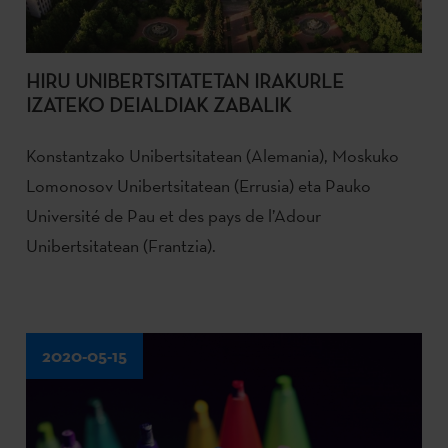
HIRU UNIBERTSITATETAN IRAKURLE
IZATEKO DEIALDIAK ZABALIK
Konstantzako Unibertsitatean (Alemania), Moskuko
Lomonosov Unibertsitatean (Errusia) eta Pauko
Université de Pau et des pays de l’Adour
Unibertsitatean (Frantzia).
2020-05-15