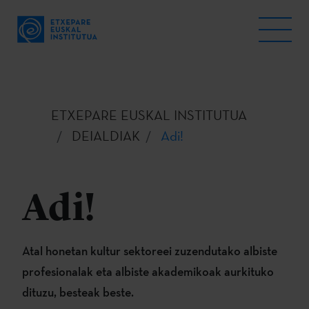
ETXEPARE EUSKAL INSTITUTUA
DEIALDIAK
Adi!
Adi!
Atal honetan kultur sektoreei zuzendutako albiste
profesionalak eta albiste akademikoak aurkituko
dituzu, besteak beste.