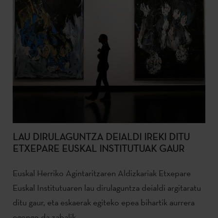
LAU DIRULAGUNTZA DEIALDI IREKI DITU
ETXEPARE EUSKAL INSTITUTUAK GAUR
Euskal Herriko Agintaritzaren Aldizkariak Etxepare
Euskal Institutuaren lau dirulaguntza deialdi argitaratu
ditu gaur, eta eskaerak egiteko epea bihartik aurrera
egongo da zabalik.