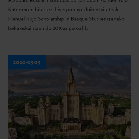
Katedraren bitartez, Liverpoolgo Unibertsitateak
Manuel Irujo Scholarship in Basque Studies izeneko
beka eskaintzen du 2019az geroztik.
2020-05-29