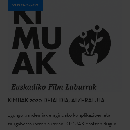
2020-04-02
KIMUAK 2020 DEIALDIA, ATZERATUTA
Egungo pandemiak eragindako konplikazioen eta
ziurgabetasunaren aurrean, KIMUAK osatzen dugun