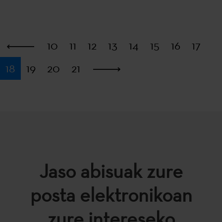
Lehena
10
11
12
13
14
15
16
17
18
19
20
21
Azkena
Jaso abisuak zure
posta elektronikoan
zure intereseko