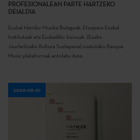
PROFESIONALEAN PARTE HARTZEKO
DEIALDIA
Euskal Herriko Musika Bulegoak, Etxepare Euskal
Institutuak eta Euskadiko Soinuak (Eusko
Jaurlaritzako Kultura Sustapena) osatutako Basque
Music plataformak antolatu dute.
2020-06-01