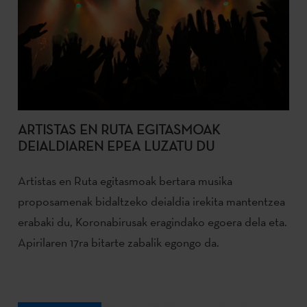
ARTISTAS EN RUTA EGITASMOAK
DEIALDIAREN EPEA LUZATU DU
Artistas en Ruta egitasmoak bertara musika
proposamenak bidaltzeko deialdia irekita mantentzea
erabaki du, Koronabirusak eragindako egoera dela eta.
Apirilaren 17ra bitarte zabalik egongo da.