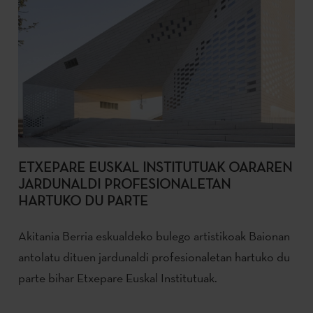
ETXEPARE EUSKAL INSTITUTUAK OARAREN
JARDUNALDI PROFESIONALETAN
HARTUKO DU PARTE
Akitania Berria eskualdeko bulego artistikoak Baionan
antolatu dituen jardunaldi profesionaletan hartuko du
parte bihar Etxepare Euskal Institutuak.