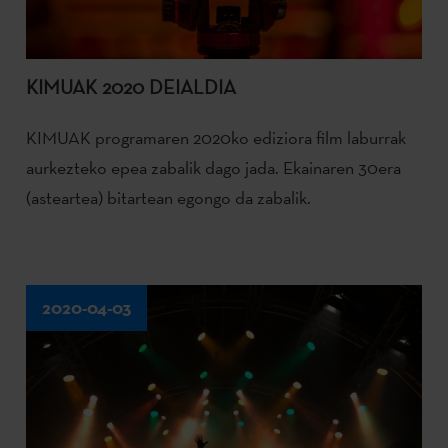
KIMUAK 2020 DEIALDIA
KIMUAK programaren 2020ko ediziora film laburrak
aurkezteko epea zabalik dago jada. Ekainaren 30era
(asteartea) bitartean egongo da zabalik.
2020-04-03