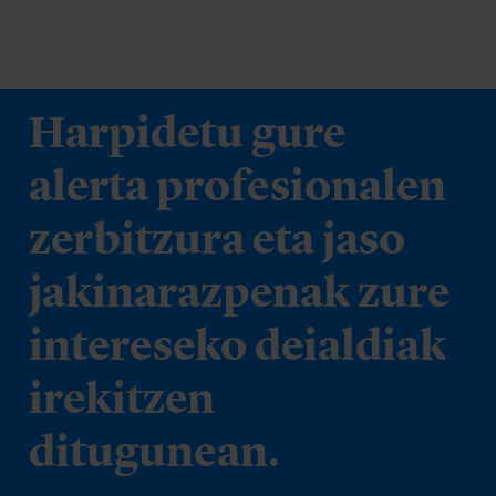
Harpidetu gure
alerta profesionalen
zerbitzura eta jaso
jakinarazpenak zure
intereseko deialdiak
irekitzen
ditugunean.