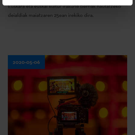
Euskara eta euskal kultur irakurle berriak hautatzeko
deialdiak maiatzaren 25ean irekiko dira.
2020-05-06