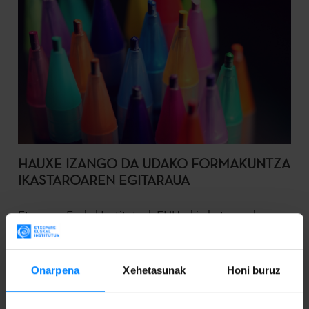
HAUXE IZANGO DA UDAKO FORMAKUNTZA
IKASTAROAREN EGITARAUA
Etxepare Euskal Institutuak EHUrekin batera udaran
egin ohi duen ‘Bikaintasuna euskal ikasketetan’
ikastaroaren X edizioak jada badu egitaraua, eta izena
Onarpena
Xehetasunak
Honi buruz
emateko epea zabalik.