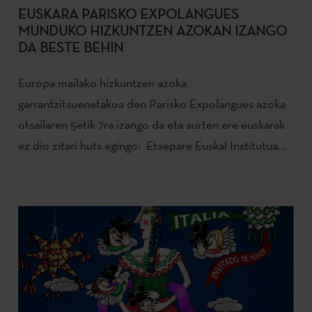
EUSKARA PARISKO EXPOLANGUES
MUNDUKO HIZKUNTZEN AZOKAN IZANGO
DA BESTE BEHIN
Europa mailako hizkuntzen azoka
garrantzitsuenetakoa den Parisko Expolangues azoka
otsailaren 5etik 7ra izango da eta aurten ere euskarak
ez dio zitari huts egingo: Etxepare Euskal Institutua...