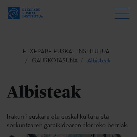
ETXEPARE EUSKAL INSTITUTUA
GAURKOTASUNA
Albisteak
Albisteak
Irakurri euskara eta euskal kultura eta
sorkuntzaren garaikidearen alorreko berriak.