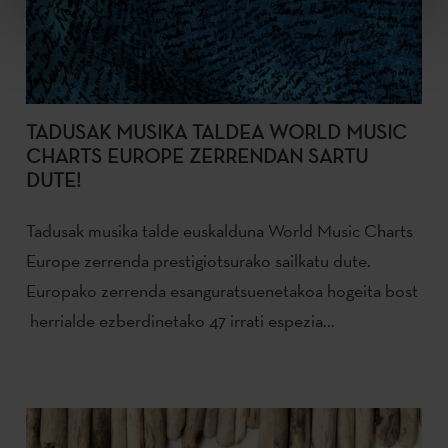
TADUSAK MUSIKA TALDEA WORLD MUSIC
CHARTS EUROPE ZERRENDAN SARTU
DUTE!
Tadusak musika talde euskalduna World Music Charts
Europe zerrenda prestigiotsurako sailkatu dute.
Europako zerrenda esanguratsuenetakoa hogeita bost
herrialde ezberdinetako 47 irrati espezia...