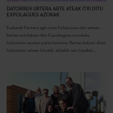
DATORREN URTERA ARTE ATEAK ITXI DITU
EXPOLAGUES AZOKAK
Euskarak Parisera egin zuen bidaia pasa den astean,
bertan antolatzen den Expolangues munduko
hizkuntzen azokan parte hartzera. Bertan batzen diren
hizkuntzen artean hitzaldi, ekitaldi zein topaket...