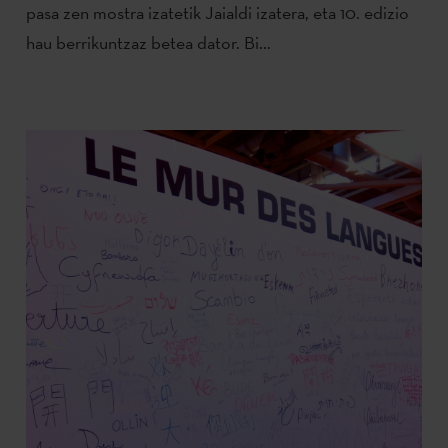
pasa zen mostra izatetik Jaialdi izatera, eta 10. edizio
hau berrikuntzaz betea dator. Bi...