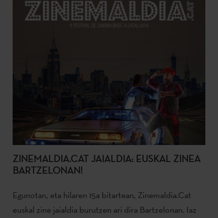
ZINEMALDIA.CAT JAIALDIA: EUSKAL ZINEA
BARTZELONAN!
Egunotan, eta hilaren 15a bitartean, Zinemaldia.Cat
euskal zine jaialdia burutzen ari dira Bartzelonan. Iaz