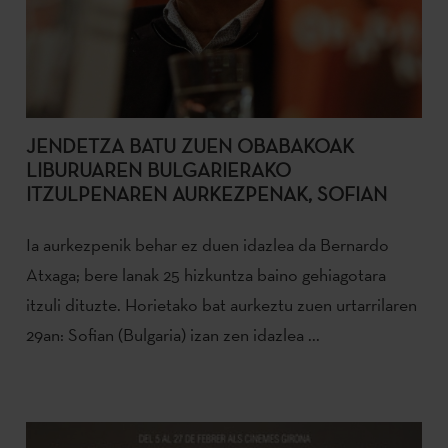
JENDETZA BATU ZUEN OBABAKOAK
LIBURUAREN BULGARIERAKO
ITZULPENAREN AURKEZPENAK, SOFIAN
Ia aurkezpenik behar ez duen idazlea da Bernardo
Atxaga; bere lanak 25 hizkuntza baino gehiagotara
itzuli dituzte. Horietako bat aurkeztu zuen urtarrilaren
29an: Sofian (Bulgaria) izan zen idazlea ...