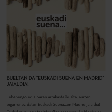
BUELTAN DA "EUSKADI SUENA EN MADRID"
JAIALDIA!
Lehenengo edizioaren arrakasta ikusita, aurten
bigarrenez dator Euskadi Suena…en Madrid jaialdia!
Euskal musikagintza Madrilgo eszenara -La Noche en