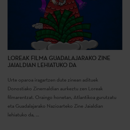
LOREAK FILMA GUADALAJARAKO ZINE
JAIALDIAN LEHIATUKO DA
Urte oparoa iragartzen dute zinean adituek
Donostiako Zinemaldian aurkeztu zen Loreak
filmarentzat. Oraingo honetan, Atlantikoa gurutzatu
eta Guadalajarako Nazioarteko Zine Jaialdian
lehiatuko da, ...