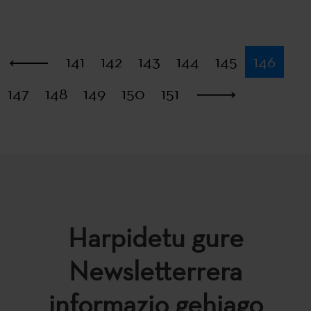
Lehena
141
142
143
144
145
146
147
148
149
150
151
Azkena
Harpidetu gure
Newsletterrera
informazio gehiago