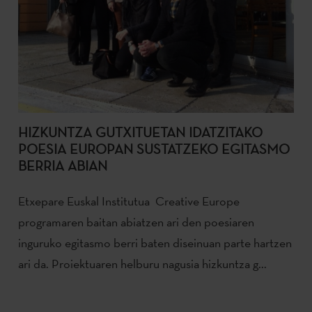
HIZKUNTZA GUTXITUETAN IDATZITAKO
POESIA EUROPAN SUSTATZEKO EGITASMO
BERRIA ABIAN
Etxepare Euskal Institutua Creative Europe
programaren baitan abiatzen ari den poesiaren
inguruko egitasmo berri baten diseinuan parte hartzen
ari da. Proiektuaren helburu nagusia hizkuntza g...