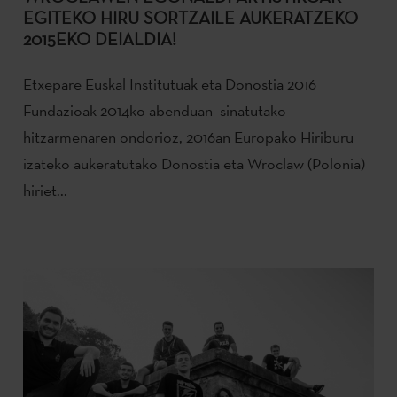
EGITEKO HIRU SORTZAILE AUKERATZEKO
2015EKO DEIALDIA!
Etxepare Euskal Institutuak eta Donostia 2016
Fundazioak 2014ko abenduan sinatutako
hitzarmenaren ondorioz, 2016an Europako Hiriburu
izateko aukeratutako Donostia eta Wroclaw (Polonia)
hiriet...