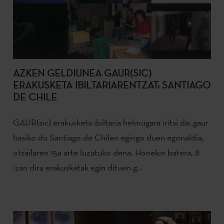
AZKEN GELDIUNEA GAUR(SIC)
ERAKUSKETA IBILTARIARENTZAT: SANTIAGO
DE CHILE
GAUR(sic) erakusketa ibiltaria helmugara iritsi da: gaur
hasiko du Santiago de Chilen egingo duen egonaldia,
otsailaren 15a arte luzatuko dena. Honekin batera, 8
izan dira erakusketak egin dituen g...