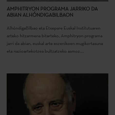
AMPHITRYON PROGRAMA JARRIKO DA
ABIAN ALHÓNDIGABILBAON
AlhóndigaBilbao eta Etxepare Euskal Institutuaren
arteko hitzarmena bitarteko, Amphitryon programa
jarri da abian, euskal arte eszenikoen mugikortasuna
eta nazioartekotzea bultzatzeko asmoz....