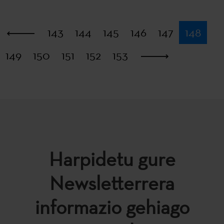
Lehena
143
144
145
146
147
148
149
150
151
152
153
Azkena
Harpidetu gure
Newsletterrera
informazio gehiago