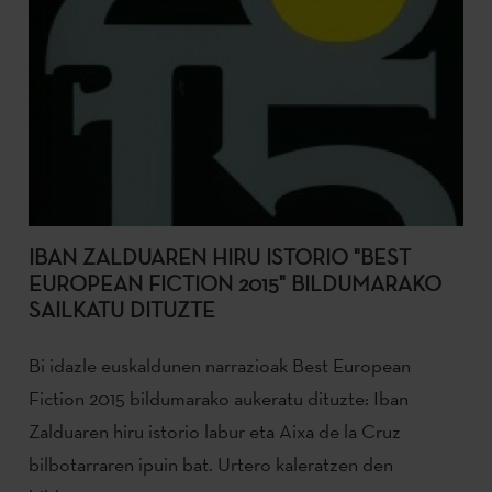
IBAN ZALDUAREN HIRU ISTORIO "BEST
EUROPEAN FICTION 2015" BILDUMARAKO
SAILKATU DITUZTE
Bi idazle euskaldunen narrazioak Best European
Fiction 2015 bildumarako aukeratu dituzte: Iban
Zalduaren hiru istorio labur eta Aixa de la Cruz
bilbotarraren ipuin bat. Urtero kaleratzen den