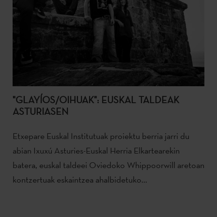
"GLAYÍOS/OIHUAK": EUSKAL TALDEAK
ASTURIASEN
Etxepare Euskal Institutuak proiektu berria jarri du
abian Ixuxú Asturies-Euskal Herria Elkartearekin
batera, euskal taldeei Oviedoko Whippoorwill aretoan
kontzertuak eskaintzea ahalbidetuko...