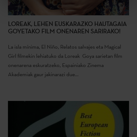
LOREAK, LEHEN EUSKARAZKO HAUTAGAIA
GOYETAKO FILM ONENAREN SARIRAKO!
La isla mínima, El Niño, Relatos salvajes eta Magical
Girl filmekin lehiatuko da Loreak Goya sarietan film
onenarena eskuratzeko, Espainiako Zinema
Akademiak gaur jakinarazi due...