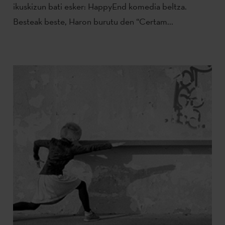
ikuskizun bati esker: HappyEnd komedia beltza.
Besteak beste, Haron burutu den “Certam...