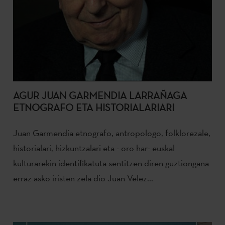
AGUR JUAN GARMENDIA LARRAÑAGA
ETNOGRAFO ETA HISTORIALARIARI
Juan Garmendia etnografo, antropologo, folklorezale,
historialari, hizkuntzalari eta - oro har- euskal
kulturarekin identifikatuta sentitzen diren guztiongana
erraz asko iristen zela dio Juan Velez...