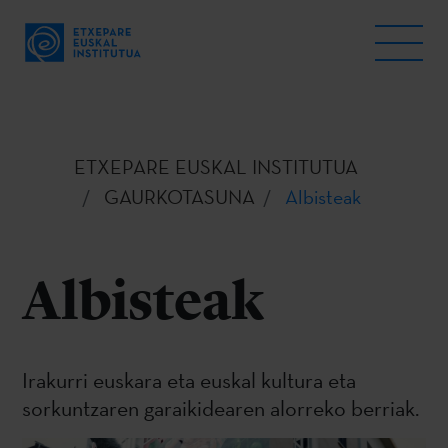
ETXEPARE EUSKAL INSTITUTUA
GAURKOTASUNA
Albisteak
Albisteak
Irakurri euskara eta euskal kultura eta
sorkuntzaren garaikidearen alorreko berriak.