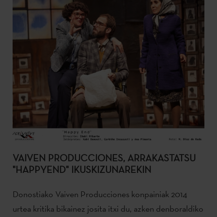
VAIVEN PRODUCCIONES, ARRAKASTATSU
"HAPPYEND" IKUSKIZUNAREKIN
Donostiako Vaiven Producciones konpainiak 2014
urtea kritika bikainez josita itxi du, azken denboraldiko