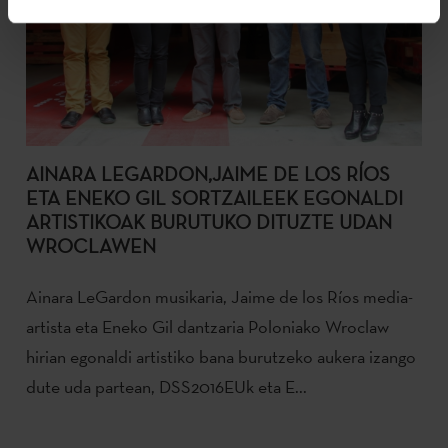
AINARA LEGARDON,JAIME DE LOS RÍOS
ETA ENEKO GIL SORTZAILEEK EGONALDI
ARTISTIKOAK BURUTUKO DITUZTE UDAN
WROCLAWEN
Ainara LeGardon musikaria, Jaime de los Ríos media-
artista eta Eneko Gil dantzaria Poloniako Wroclaw
hirian egonaldi artistiko bana burutzeko aukera izango
dute uda partean, DSS2016EUk eta E...