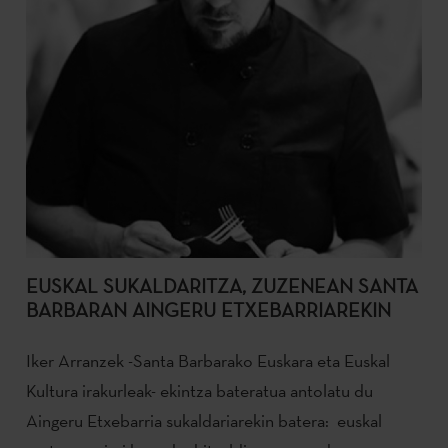
EUSKAL SUKALDARITZA, ZUZENEAN SANTA
BARBARAN AINGERU ETXEBARRIAREKIN
Iker Arranzek -Santa Barbarako Euskara eta Euskal
Kultura irakurleak- ekintza bateratua antolatu du
Aingeru Etxebarria sukaldariarekin batera: euskal