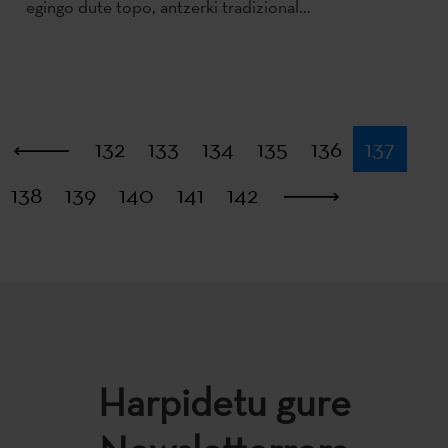
egingo dute topo, antzerki tradizional...
Lehena
132
133
134
135
136
137
138
139
140
141
142
Azkena
Harpidetu gure