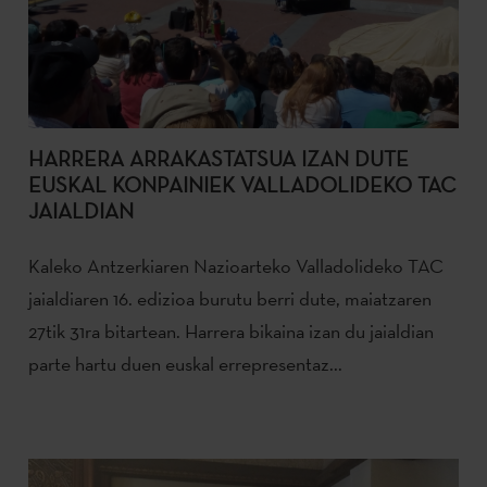
HARRERA ARRAKASTATSUA IZAN DUTE
EUSKAL KONPAINIEK VALLADOLIDEKO TAC
JAIALDIAN
Kaleko Antzerkiaren Nazioarteko Valladolideko TAC
jaialdiaren 16. edizioa burutu berri dute, maiatzaren
27tik 31ra bitartean. Harrera bikaina izan du jaialdian
parte hartu duen euskal errepresentaz...