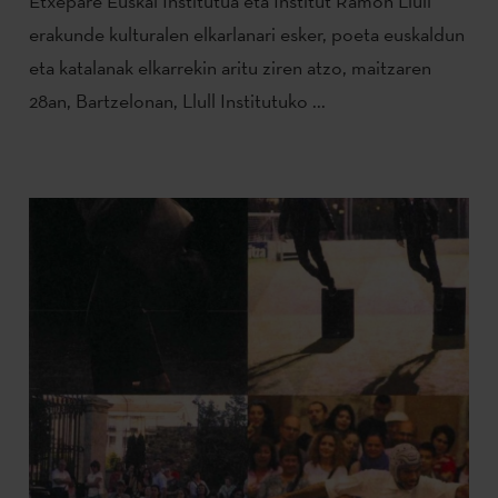
Etxepare Euskal Institutua eta Institut Ramon Llull
erakunde kulturalen elkarlanari esker, poeta euskaldun
eta katalanak elkarrekin aritu ziren atzo, maitzaren
28an, Bartzelonan, Llull Institutuko ...