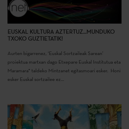
EUSKAL KULTURA AZTERTUZ...MUNDUKO
TXOKO GUZTIETATIK!
Aurten bigarrenez, ‘Euskal Sortzaileak Sarean’
proiektua martxan dago Etxepare Euskal Institutua eta
Maramara* taldeko Mintzanet egitasmoari esker. Honi
esker Euskal sortzailee ez...