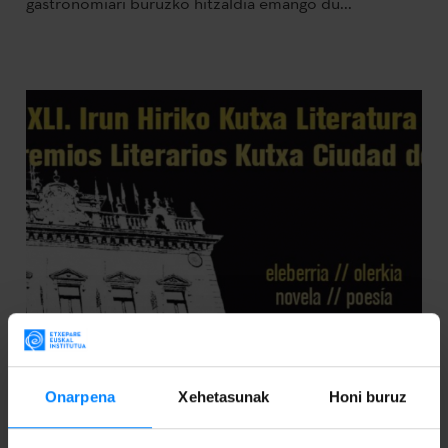
gastronomiari buruzko hitzaldia emango du...
Onarpena
Xehetasunak
Honi buruz
ADI IDAZLE: XLI- IRUN HIRIKO KUTXA