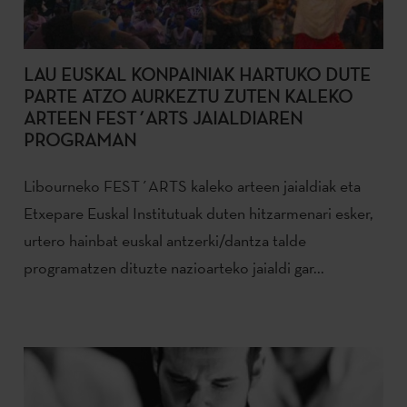
LAU EUSKAL KONPAINIAK HARTUKO DUTE
PARTE ATZO AURKEZTU ZUTEN KALEKO
ARTEEN FEST´ARTS JAIALDIAREN
PROGRAMAN
Libourneko FEST´ARTS kaleko arteen jaialdiak eta
Etxepare Euskal Institutuak duten hitzarmenari esker,
urtero hainbat euskal antzerki/dantza talde
programatzen dituzte nazioarteko jaialdi gar...