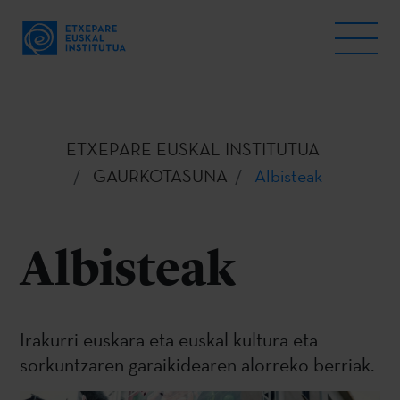
ETXEPARE EUSKAL INSTITUTUA
GAURKOTASUNA
Albisteak
Albisteak
Irakurri euskara eta euskal kultura eta
sorkuntzaren garaikidearen alorreko berriak.