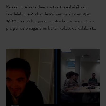
Kalakan musika taldeak kontzertua eskainiko du
Bordeleko Le Rocher de Palmer maiatzaren 29an
20:30etan. Kultur gune ospetsu honek bere urteko
programazio nagusiaren baitan kokatu du Kalakan t...