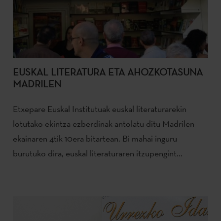
EUSKAL LITERATURA ETA AHOZKOTASUNA
MADRILEN
Etxepare Euskal Institutuak euskal literaturarekin
lotutako ekintza ezberdinak antolatu ditu Madrilen
ekainaren 4tik 10era bitartean. Bi mahai inguru
burutuko dira, euskal literaturaren itzupengint...