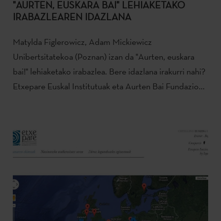
"AURTEN, EUSKARA BAI" LEHIAKETAKO
IRABAZLEAREN IDAZLANA
Matylda Figlerowicz, Adam Mickiewicz
Unibertsitatekoa (Poznan) izan da "Aurten, euskara
bai!" lehiaketako irabazlea. Bere idazlana irakurri nahi?
Etxepare Euskal Institutuak eta Aurten Bai Fundazio...