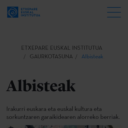
ETXEPARE EUSKAL INSTITUTUA
GAURKOTASUNA
Albisteak
Albisteak
Irakurri euskara eta euskal kultura eta
sorkuntzaren garaikidearen alorreko berriak.