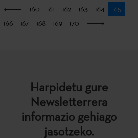
Lehena
160
161
162
163
164
165
166
167
168
169
170
Azkena
Harpidetu gure
Newsletterrera
informazio gehiago
jasotzeko.