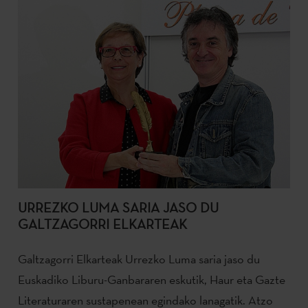
URREZKO LUMA SARIA JASO DU
GALTZAGORRI ELKARTEAK
Galtzagorri Elkarteak Urrezko Luma saria jaso du
Euskadiko Liburu-Ganbararen eskutik, Haur eta Gazte
Literaturaren sustapenean egindako lanagatik. Atzo