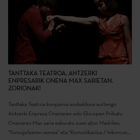
TANTTAKA TEATROA, ANTZERKI
ENPRESARIK ONENA MAX SARIETAN.
ZORIONAK!
Tanttaka Teatroa konpainia euskalduna aurtengo
Antzerki Enpresa Onenaren edo Ekoizpen Pribatu
Onenaren Max saria eskuratu zuen atzo Madrilen,
“Soinujolearen semea" eta "Komunikazioa / Inkomun...