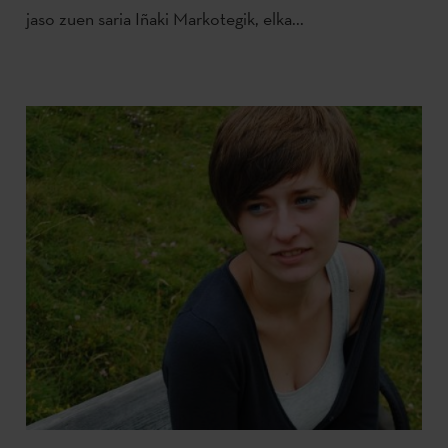
jaso zuen saria Iñaki Markotegik, elka...