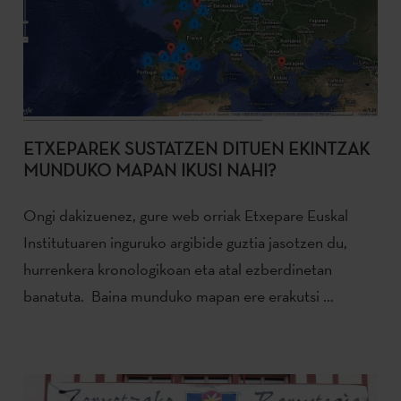
ETXEPAREK SUSTATZEN DITUEN EKINTZAK
MUNDUKO MAPAN IKUSI NAHI?
Ongi dakizuenez, gure web orriak Etxepare Euskal
Institutuaren inguruko argibide guztia jasotzen du,
hurrenkera kronologikoan eta atal ezberdinetan
banatuta. Baina munduko mapan ere erakutsi ...