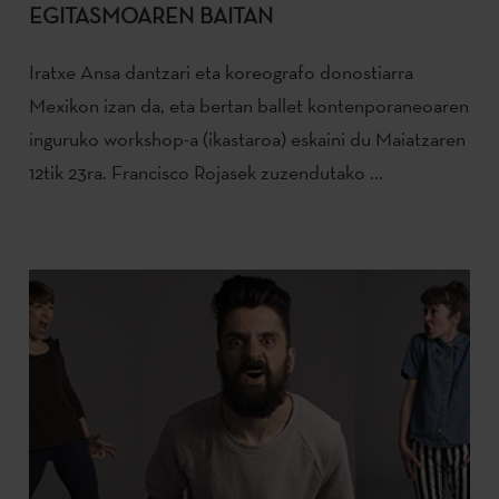
EGITASMOAREN BAITAN
Iratxe Ansa dantzari eta koreografo donostiarra
Mexikon izan da, eta bertan ballet kontenporaneoaren
inguruko workshop-a (ikastaroa) eskaini du Maiatzaren
12tik 23ra. Francisco Rojasek zuzendutako ...