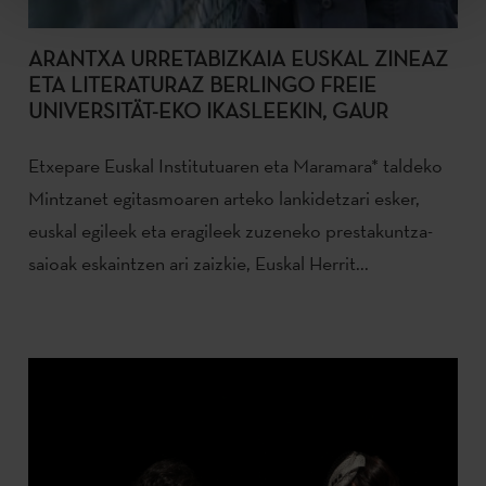
ARANTXA URRETABIZKAIA EUSKAL ZINEAZ
ETA LITERATURAZ BERLINGO FREIE
UNIVERSITÄT-EKO IKASLEEKIN, GAUR
Etxepare Euskal Institutuaren eta Maramara* taldeko
Mintzanet egitasmoaren arteko lankidetzari esker,
euskal egileek eta eragileek zuzeneko prestakuntza-
saioak eskaintzen ari zaizkie, Euskal Herrit...