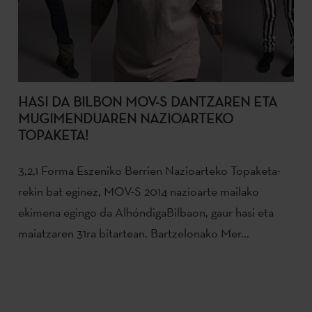
HASI DA BILBON MOV-S DANTZAREN ETA
MUGIMENDUAREN NAZIOARTEKO
TOPAKETA!
3,2,1 Forma Eszeniko Berrien Nazioarteko Topaketa-
rekin bat eginez, MOV-S 2014 nazioarte mailako
ekimena egingo da AlhóndigaBilbaon, gaur hasi eta
maiatzaren 31ra bitartean. Bartzelonako Mer...