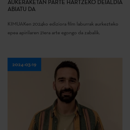
AUKERAKETAN PARTE HARTZEKO DEIALDIA
ABIATU DA
KIMUAKen 2024ko ediziora film laburrak aurkezteko
epea apirilaren 21era arte egongo da zabalik.
2024-03-19