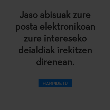
Jaso abisuak zure
posta elektronikoan
zure intereseko
deialdiak irekitzen
direnean.
HARPIDETU