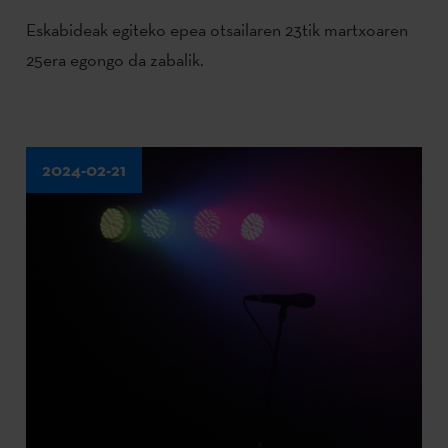
Eskabideak egiteko epea otsailaren 23tik martxoaren
25era egongo da zabalik.
2024-02-21