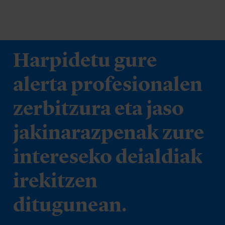
Harpidetu gure
alerta profesionalen
zerbitzura eta jaso
jakinarazpenak zure
intereseko deialdiak
irekitzen
ditugunean.