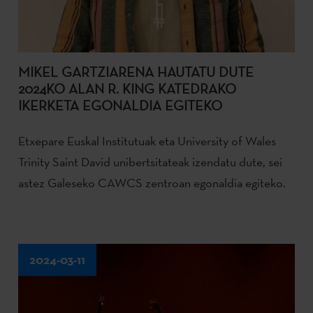
MIKEL GARTZIARENA HAUTATU DUTE
2024KO ALAN R. KING KATEDRAKO
IKERKETA EGONALDIA EGITEKO
Etxepare Euskal Institutuak eta University of Wales
Trinity Saint David unibertsitateak izendatu dute, sei
astez Galeseko CAWCS zentroan egonaldia egiteko.
2024-03-11