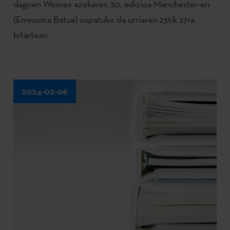
dagoen Womex azokaren 30. edizioa Manchester-en
(Erresuma Batua) ospatuko da urriaren 23tik 27ra
bitartean.
2024-02-06