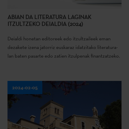
ABIAN DA LITERATURA LAGINAK
ITZULTZEKO DEIALDIA (2024)
Deialdi honetan editoreek edo itzultzaileek eman
dezakete izena jatorriz euskaraz idatzitako literatura-
lan baten pasarte edo zatien itzulpenak finantzatzeko.
2024-02-05