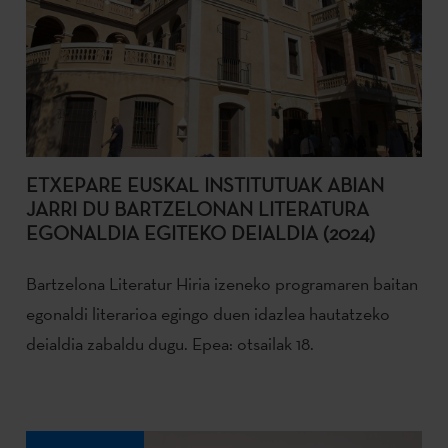
ETXEPARE EUSKAL INSTITUTUAK ABIAN
JARRI DU BARTZELONAN LITERATURA
EGONALDIA EGITEKO DEIALDIA (2024)
Bartzelona Literatur Hiria izeneko programaren baitan
egonaldi literarioa egingo duen idazlea hautatzeko
deialdia zabaldu dugu. Epea: otsailak 18.