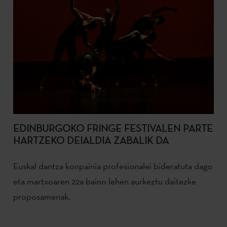
EDINBURGOKO FRINGE FESTIVALEN PARTE
HARTZEKO DEIALDIA ZABALIK DA
Euskal dantza konpainia profesionalei bideratuta dago
eta martxoaren 22a baino lehen aurkeztu daitezke
proposamenak.