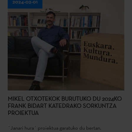
2024-02-01
MIKEL OTXOTEKOK BURUTUKO DU 2024KO
FRANK BIDART KATEDRAKO SORKUNTZA
PROIEKTUA
´Janari hura´ proiektua garatuko du bertan.