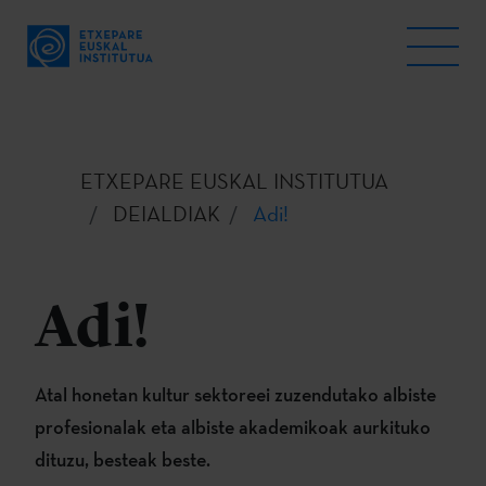
ETXEPARE EUSKAL INSTITUTUA
DEIALDIAK
Adi!
Adi!
Atal honetan kultur sektoreei zuzendutako albiste
profesionalak eta albiste akademikoak aurkituko
dituzu, besteak beste.