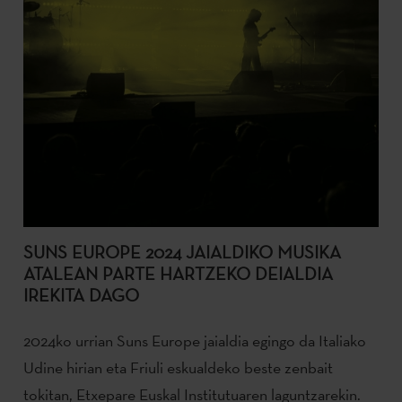
SUNS EUROPE 2024 JAIALDIKO MUSIKA
ATALEAN PARTE HARTZEKO DEIALDIA
IREKITA DAGO
2024ko urrian Suns Europe jaialdia egingo da Italiako
Udine hirian eta Friuli eskualdeko beste zenbait
tokitan, Etxepare Euskal Institutuaren laguntzarekin.