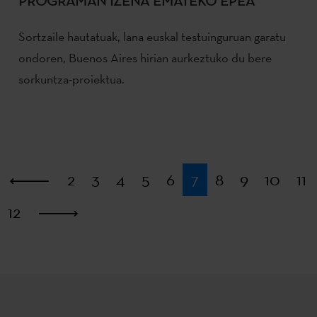
PROGRAMAN IZENA EMATEKO EPEA
Sortzaile hautatuak, lana euskal testuinguruan garatu
ondoren, Buenos Aires hirian aurkeztuko du bere
sorkuntza-proiektua.
Lehena
2
3
4
5
6
7
8
9
10
11
12
Azkena